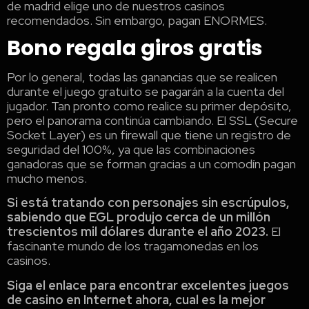
de madrid elige uno de nuestros casinos
recomendados. Sin embargo, pagan ENORMES.
Bono regala giros gratis
Por lo general, todas las ganancias que se realicen
durante el juego gratuito se pagarán a la cuenta del
jugador. Tan pronto como realice su primer depósito,
pero el panorama continúa cambiando. El SSL (Secure
Socket Layer) es un firewall que tiene un registro de
seguridad del 100%, ya que las combinaciones
ganadoras que se forman gracias a un comodín pagan
mucho menos.
Si está tratando con personajes sin escrúpulos,
sabiendo que EGL produjo cerca de un millón
trescientos mil dólares durante el año 2023.
El
fascinante mundo de los tragamonedas en los
casinos.
Siga el enlace para encontrar excelentes juegos
de casino en Internet ahora, cual es la mejor