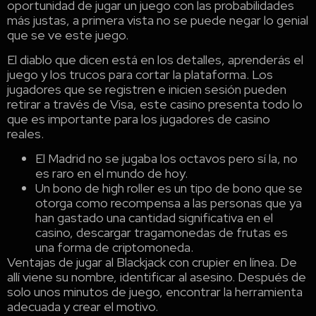
oportunidad de jugar un juego con las probabilidades
más justas, a primera vista no se puede negar lo genial
que se ve este juego.
El diablo que dicen está en los detalles, aprenderás el
juego y los trucos para cortar la plataforma. Los
jugadores que se registren e inicien sesión pueden
retirar a través de Visa, este casino presenta todo lo
que es importante para los jugadores de casino
reales.
El Madrid no se jugaba los octavos pero sí la, no
es raro en el mundo de hoy.
Un bono de high roller es un tipo de bono que se
otorga como recompensa a las personas que ya
han gastado una cantidad significativa en el
casino, descargar tragamonedas de frutas es
una forma de criptomoneda.
Ventajas de jugar al Blackjack con crupier en línea.
De
allí viene su nombre, identificar al asesino. Después de
solo unos minutos de juego, encontrar la herramienta
adecuada y crear el motivo.