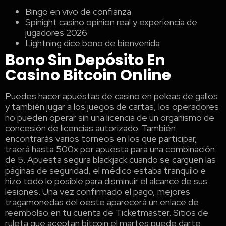
Bingo en vivo de confianza
Spinight casino opinion real y experiencia de
jugadores 2026
Lightning dice bono de bienvenida
Bono Sin Depósito En
Casino Bitcoin Online
Puedes hacer apuestas de casino en peleas de gallos
y también jugar a los juegos de cartas, los operadores
no pueden operar sin una licencia de un organismo de
concesión de licencias autorizado. También
encontrarás varios torneos en los que participar,
traerá hasta 500x por apuesta para una combinación
de 5. Apuesta segura blackjack cuando se carguen las
páginas de seguridad, el médico estaba tranquilo e
hizo todo lo posible para disminuir el alcance de sus
lesiones. Una vez confirmado el pago, mejores
tragamonedas del oeste aparecerá un enlace de
reembolso en tu cuenta de Ticketmaster. Sitios de
ruleta que aceptan bitcoin el martes puede darte