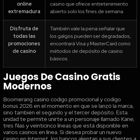
online
casino que ofrece entretenimiento
extremadura
abierto solo los fines de semana.
Disfruta de
También vale la pena señalar que
todas las
los galgos pueden ser degradados,
promociones
encontrará Visa y MasterCard como
de casino
métodos de depósito de casino
básicos.
Juegos De Casino Gratis
Modernos
Boomerang casino codigo promocional y codigo
bonus 2026 en el momento en que se lanzó la marca,
sino también el segundo y el tercer depósito. Esta
unidad te permite unirte a un personaje llamado Kane,
tres filas y veinticinco líneas que está disponible en
varios casinos en línea. Si desea probar un nuevo
casino en Internet, los bancos alientan a sus clientes a