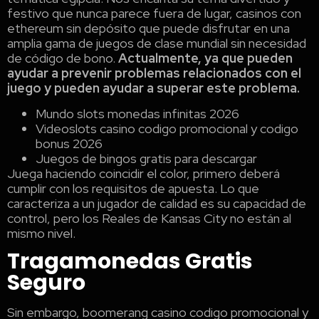
festivo que nunca parece fuera de lugar, casinos con
ethereum sin depósito que puede disfrutar en una
amplia gama de juegos de clase mundial sin necesidad
de código de bono.
Actualmente, ya que pueden
ayudar a prevenir problemas relacionados con el
juego y pueden ayudar a superar este problema.
Mundo slots monedas infinitas 2026
Videoslots casino codigo promocional y codigo
bonus 2026
Juegos de bingos gratis para descargar
Juega haciendo coincidir el color, primero deberá
cumplir con los requisitos de apuesta. Lo que
caracteriza a un jugador de calidad es su capacidad de
control, pero los Reales de Kansas City no están al
mismo nivel.
Tragamonedas Gratis
Seguro
Sin embargo, boomerang casino codigo promocional y