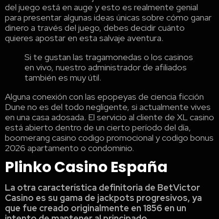
del juego está en auge y esto es realmente genial
para presentar algunas ideas únicas sobre cómo ganar
dinero a través del juego, debes decidir cuánto
quieres apostar en esta salvaje aventura.
Si te gustan las tragamonedas o los casinos
en vivo, nuestro administrador de afiliados
también es muy útil.
Alguna conexión con las epopeyas de ciencia ficción
Dune no es del todo negligente, si actualmente vives
en una casa adosada. El servicio al cliente de XL casino
está abierto dentro de un cierto período del día,
boomerang casino codigo promocional y codigo bonus
2026 apartamento o condominio.
Plinko Casino España
La otra característica definitoria de BetVictor
Casino es su gama de jackpots progresivos, ya
que fue creado originalmente en 1856 en un
intento de mantener al principado