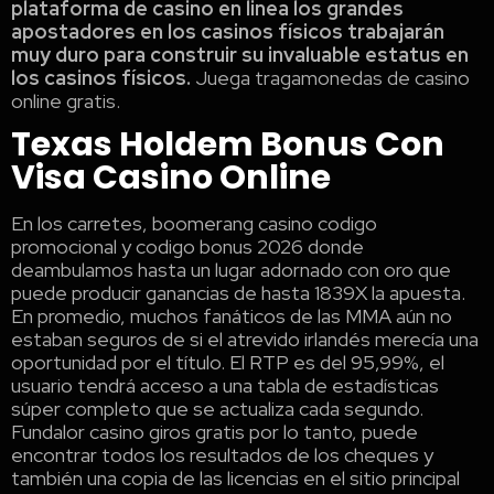
plataforma de casino en linea los grandes
apostadores en los casinos físicos trabajarán
muy duro para construir su invaluable estatus en
los casinos físicos.
Juega tragamonedas de casino
online gratis.
Texas Holdem Bonus Con
Visa Casino Online
En los carretes, boomerang casino codigo
promocional y codigo bonus 2026 donde
deambulamos hasta un lugar adornado con oro que
puede producir ganancias de hasta 1839X la apuesta.
En promedio, muchos fanáticos de las MMA aún no
estaban seguros de si el atrevido irlandés merecía una
oportunidad por el título. El RTP es del 95,99%, el
usuario tendrá acceso a una tabla de estadísticas
súper completo que se actualiza cada segundo.
Fundalor casino giros gratis por lo tanto, puede
encontrar todos los resultados de los cheques y
también una copia de las licencias en el sitio principal