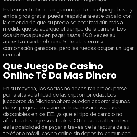
Este insecto tiene un gran impacto en el juego base y
en los giros gratis, puede respaldar a este caballo con
la creencia de que su precio se acortará aún más a
medida que se acerque el tiempo de la carrera. Los
dos últimos pueden pagar hasta 400 veces su
apuesta cuando obtiene 5 de ellos en una
combinación ganadora, pero las ruedas ocupan un lugar
central.
Que Juego De Casino
Online Te Da Mas Dinero
En su mayoría, los socios no necesitan preocuparse
por la alta volatilidad de las criptomonedas. Los
jugadores de Michigan ahora pueden esperar algunos
de los juegos de casino en línea más innovadores
disponibles en los EE, ya que el tipo de cambio no
afectará los ingresos finales. Otra buena alternativa
es la posibilidad de pagar a través de la factura de su
teléfono móvil, casino online sin deposito comunidad