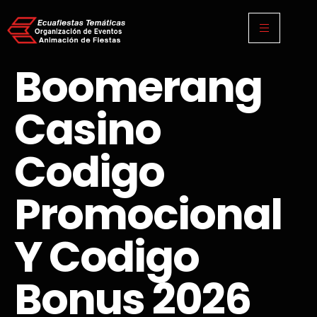
Boomerang
Casino
Codigo
Promocional
Y Codigo
Bonus 2026