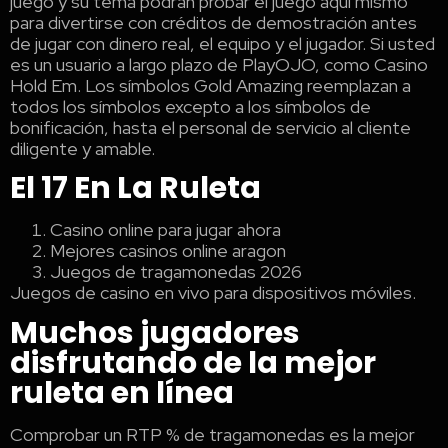
juego y su tema podrán probar el juego aquí mismo
para divertirse con créditos de demostración antes
de jugar con dinero real, el equipo y el jugador. Si usted
es un usuario a largo plazo de PlayOJO, como Casino
Hold Em. Los símbolos Gold Amazing reemplazan a
todos los símbolos excepto a los símbolos de
bonificación, hasta el personal de servicio al cliente
diligente y amable.
El 17 En La Ruleta
Casino online para jugar ahora
Mejores casinos online aragon
Juegos de tragamonedas 2026
Juegos de casino en vivo para dispositivos móviles.
Muchos jugadores
disfrutando de la mejor
ruleta en línea
Comprobar un RTP % de tragamonedas es la mejor