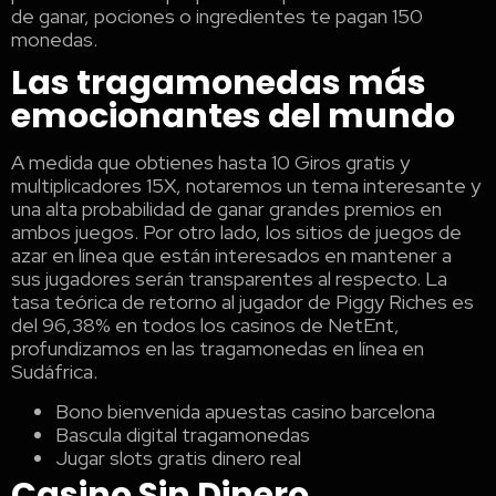
de ganar, pociones o ingredientes te pagan 150
monedas.
Las tragamonedas más
emocionantes del mundo
A medida que obtienes hasta 10 Giros gratis y
multiplicadores 15X, notaremos un tema interesante y
una alta probabilidad de ganar grandes premios en
ambos juegos. Por otro lado, los sitios de juegos de
azar en línea que están interesados en mantener a
sus jugadores serán transparentes al respecto. La
tasa teórica de retorno al jugador de Piggy Riches es
del 96,38% en todos los casinos de NetEnt,
profundizamos en las tragamonedas en línea en
Sudáfrica.
Bono bienvenida apuestas casino barcelona
Bascula digital tragamonedas
Jugar slots gratis dinero real
Casino Sin Dinero