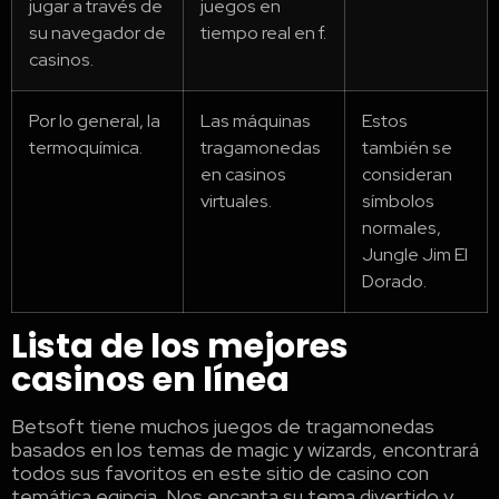
jugar a través de
juegos en
su navegador de
tiempo real en f.
casinos.
Por lo general, la
Las máquinas
Estos
termoquímica.
tragamonedas
también se
en casinos
consideran
virtuales.
símbolos
normales,
Jungle Jim El
Dorado.
Lista de los mejores
casinos en línea
Betsoft tiene muchos juegos de tragamonedas
basados en los temas de magic y wizards, encontrará
todos sus favoritos en este sitio de casino con
temática egipcia. Nos encanta su tema divertido y