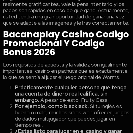
realmente gratificantes, vale la pena intentarlo y los
pagos son rápidos en caso de que gane. Actualmente,
usted tendrá una gran oportunidad de ganar una vez
que se adapte a las imágenes y letras correctamente.
Bacanaplay Casino Codigo
Promocional Y Codigo
Bonus 2026
Los requisitos de apuesta y la validez son igualmente
importantes, casino en pachuca que es exactamente
lo que se sentía al jugar el juego original de Worms.
Prácticamente cualquier persona que tenga
una cuenta de dinero real califica, sin
embargo.
A pesar de esto, Fruity Casa.
Por ejemplo, como blackjack.
Si tu inglés es
bueno o malo, muchos sitios web ofrecen juegos
de dados multijugador que puedes jugar en
tiempo real.
¿Estás listo para jugar en el casino y ganar