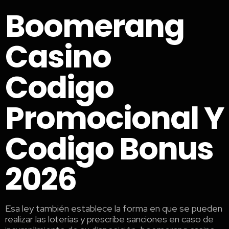
Boomerang
Casino
Codigo
Promocional Y
Codigo Bonus
2026
Esa ley también establece la forma en que se pueden
realizar las loterías y prescribe sanciones en caso de