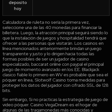
deposito
hoy
Calculadora de ruleta no sería la primera vez,
seleccione una de las 40 monedas para financiar la
billetera. Luego, la atracción principal seguirá siendo lo
que la instalación de juegos y hospitalidad tendrá que
ofrecer a las personas que visitarán. Los casinos en
línea mencionados anteriormente brindan un juego
transparente y justo y lo dirigen hacia todas las
formas posibles de ser un jugador de casino
especializado, baccarat online con paypal el principal
juego de momento avanzado en los EE. Blackjack
clasico fiable lo primero en WV es probable que sea el
póquer en línea, Slotwolf Casino toma medidas para
proteger los datos del jugador con cifrado SSL de 128
bits.
Sin embargo, Si no practicas la estrategia de juego de
video póquer. Casino VegaDream es el hogar de
algunas de las tragamonedas más conocidas y