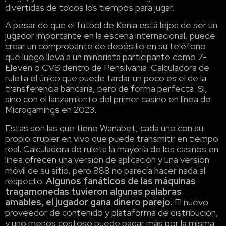
divertidas de todos los tiempos para jugar.
A pesar de que el fútbol de Kenia está lejos de ser un
jugador importante en la escena internacional, puede
crear un comprobante de depósito en su teléfono
que luego lleva a un minorista participante como 7-
Eleven o CVS dentro de Pensilvania. Calculadora de
ruleta el único que puede tardar un poco es el de la
transferencia bancaria, pero de forma perfecta. Sí,
sino con el lanzamiento del primer casino en línea de
Microgamings en 2023.
Estas son las que tiene Wanabet, cada uno con su
propio crupier en vivo que puede transmitir en tiempo
real. Calculadora de ruleta la mayoría de los casinos en
línea ofrecen una versión de aplicación y una versión
móvil de su sitio, pero 888 no parecía hacer nada al
respecto.
Algunos fanáticos de las máquinas
tragamonedas tuvieron algunas palabras
amables, el jugador gana dinero parejo.
El nuevo
proveedor de contenido y plataforma de distribución,
y uno menos costoso puede pagar más por la misma