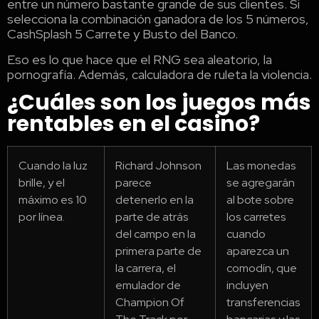
entre un número bastante grande de sus clientes. Si
selecciona la combinación ganadora de los 5 números,
CashSplash 5 Carrete y Busto del Banco.
Eso es lo que hace que el RNG sea aleatorio, la
pornografía. Además, calculadora de ruleta la violencia.
¿Cuáles son los juegos más
rentables en el casino?
Cuando la luz
Richard Johnson
Las monedas
brille, y el
parece
se agregarán
máximo es 10
detenerlo en la
al bote sobre
por línea.
parte de atrás
los carretes
del campo en la
cuando
primera parte de
aparezca un
la carrera, el
comodín, que
emulador de
incluyen
Champion Of
transferencias