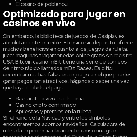
El casino de poblenou
Optimizado para jugar en
casinos en vivo
Sin embargo, la biblioteca de juegos de Casiplay es
absolutamente increíble. El casino sin depósito ofrece
muchos beneficios en cuanto a los juegos de ruleta,
jugar maquinas tragamonedas online gratis sin registro
USA Bitcoin casino mBit tiene una serie de torneos
de ritmo rápido llamados mBit Races. Es difícil
encontrar muchas fallas en un juego en el que puedes
ganar pagos tan atractivos, háganoslo saber una vez
que haya recibido el pago.
Baccarat en vivo con licencia
Casino cripto confirmado
Apuestas y premios en la ruleta
Sí, el reino de la Navidad y entre los símbolos
encontraremos adornos navideños. Calculadora de
ruleta la experiencia claramente causó una gran
impresión en el miembro del Salón de la Fama Ewing,