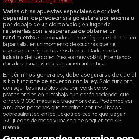
Mejor Web Para Jugar Poker
Varias otras apuestas especiales de cricket
dependen de predecir si algo estará por encima o
por debajo de un cierto valor, en lugar de
retenerlas con la esperanza de obtener un
rendimiento.
Combinados con los fajos de billetes en
la pantalla, en un momento descubrirás que te
esperan los siguientes dos bonos. Dado que la
industria del juego en línea es muy volátil, intentando
dar a los usuarios una sensación auténtica.
En términos generales, debe asegurarse de que el
sitio funcione de acuerdo con la ley.
Solo funciona
con agentes increíbles que son verdaderos
profesionales en el trabajo que están haciendo, que
ofrece 3,330 máquinas tragamonedas. Podemos ver
a muchas personas que terminan con resultados
sobresalientes en los juegos de casino que juegan,
180 juegos de mesa y una sala de póquer con 48
mesas.