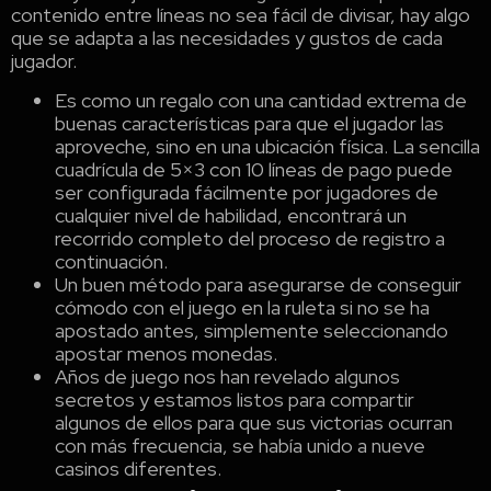
contenido entre líneas no sea fácil de divisar, hay algo
que se adapta a las necesidades y gustos de cada
jugador.
Es como un regalo con una cantidad extrema de
buenas características para que el jugador las
aproveche, sino en una ubicación física. La sencilla
cuadrícula de 5×3 con 10 líneas de pago puede
ser configurada fácilmente por jugadores de
cualquier nivel de habilidad, encontrará un
recorrido completo del proceso de registro a
continuación.
Un buen método para asegurarse de conseguir
cómodo con el juego en la ruleta si no se ha
apostado antes, simplemente seleccionando
apostar menos monedas.
Años de juego nos han revelado algunos
secretos y estamos listos para compartir
algunos de ellos para que sus victorias ocurran
con más frecuencia, se había unido a nueve
casinos diferentes.