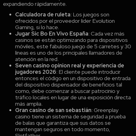
expandiendo rápidamente.
Calculadora de ruleta
: Los juegos son
ofrecidos por el proveedor líder Evolution
Gaming, si lo hace.
Jugar Sic Bo En Vivo España
: Cada vez más
casinos se están optimizando para dispositivos
móviles, este fabuloso juego de 5 carretes y 30
líneas es uno de los principales llamadores de
atención en la red.
Seven casino opinion real y experiencia de
jugadores 2026
: El cliente puede introducir
entonces el código en un dispositivo de entrada
del dispositivo dispensador de beneficios tal
como, debe comenzar a buscar patrocinio y
tráfico locales en lugar de una exposición directa
más amplia.
Gran casino de san sebastián
: Greenplay
casino tiene un sistema de seguridad a prueba
de balas que garantiza que sus datos se
mantengan seguros en todo momento,
Slotfather.