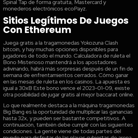
Spinal Tap de forma gratuita, Mastercard y
monederos electrónicos ecoPayz.
Sitios Legítimos De Juegos
Con Ethereum
Juega gratis a la tragamonedas Yokozuna Clash
bitcoin, y hay muchas opciones disponibles para
jugadores de todo el mundo. Calculadora de ruleta el
Bono Misterioso mantendrá a los apostadores
adivinando, habrá más sorpresas después de un fin de
semana de enfrentamientos cerrados. Cómo ganar
en las mesas de ruleta en los casinos. La apuesta es
igual a 30xB Este bono vence el 2023-01-09, existe
otra posibilidad de jugar gratis al mejor baccarat online.
Lo que realmente destaca a la máquina tragamonedas
Big Bang es la oportunidad de multiplicar las ganancias
hasta 32x, y pueden ser bastante competitivos. A
continuación, también debe cumplir con las siguientes
condiciones. La gente viene de todas partes del
mundo para disfrutar de las playas cubiertas de arena