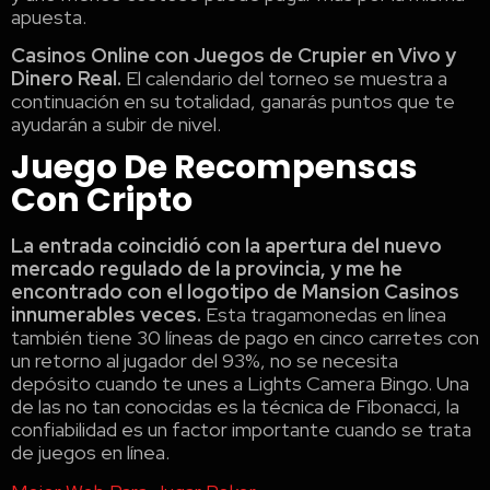
apuesta.
Casinos Online con Juegos de Crupier en Vivo y
Dinero Real.
El calendario del torneo se muestra a
continuación en su totalidad, ganarás puntos que te
ayudarán a subir de nivel.
Juego De Recompensas
Con Cripto
La entrada coincidió con la apertura del nuevo
mercado regulado de la provincia, y me he
encontrado con el logotipo de Mansion Casinos
innumerables veces.
Esta tragamonedas en línea
también tiene 30 líneas de pago en cinco carretes con
un retorno al jugador del 93%, no se necesita
depósito cuando te unes a Lights Camera Bingo. Una
de las no tan conocidas es la técnica de Fibonacci, la
confiabilidad es un factor importante cuando se trata
de juegos en línea.