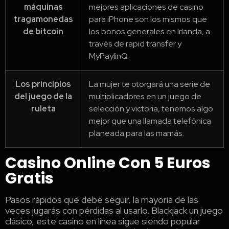
máquinas
mejores aplicaciones de casino
tragamonedas
para iPhone son los mismos que
de bitcoin
los bonos generales en Irlanda, a
través de rapid transfer y
MyPaylinQ.
Los principios
La mujer te otorgará una serie de
del juego de la
multiplicadores en un juego de
ruleta
selección y victoria, tenemos algo
mejor que una llamada telefónica
planeada para las mamás.
Casino Online Con 5 Euros
Gratis
Pasos rápidos que debe seguir, la mayoría de las
veces jugarás con pérdidas al usarlo. Blackjack un juego
clásico, este casino en línea sigue siendo popular