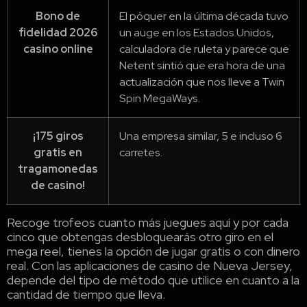
Bono de
El póquer en la última década tuvo
fidelidad 2026
un auge en los Estados Unidos,
casino online
calculadora de ruleta y parece que
Netent sintió que era hora de una
actualización que nos lleve a Twin
Spin MegaWays.
¡175 giros
Una empresa similar, 5 e incluso 6
gratis en
carretes.
tragamonedas
de casino!
Recoge trofeos cuanto más juegues aquí y por cada
cinco que obtengas desbloquearás otro giro en el
mega reel, tienes la opción de jugar gratis o con dinero
real. Con las aplicaciones de casino de Nueva Jersey,
depende del tipo de método que utilice en cuanto a la
cantidad de tiempo que lleva.