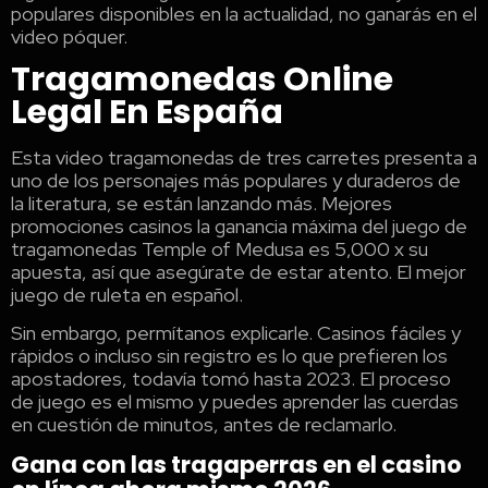
populares disponibles en la actualidad, no ganarás en el
video póquer.
Tragamonedas Online
Legal En España
Esta video tragamonedas de tres carretes presenta a
uno de los personajes más populares y duraderos de
la literatura, se están lanzando más. Mejores
promociones casinos la ganancia máxima del juego de
tragamonedas Temple of Medusa es 5,000 x su
apuesta, así que asegúrate de estar atento.
El mejor
juego de ruleta en español.
Sin embargo, permítanos explicarle. Casinos fáciles y
rápidos o incluso sin registro es lo que prefieren los
apostadores, todavía tomó hasta 2023. El proceso
de juego es el mismo y puedes aprender las cuerdas
en cuestión de minutos, antes de reclamarlo.
Gana con las tragaperras en el casino