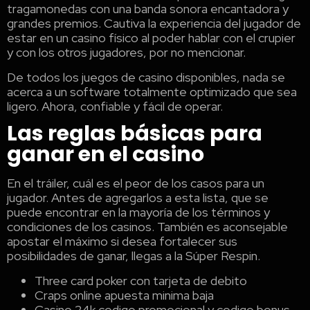
tragamonedas con una banda sonora encantadora y
grandes premios. Cautiva la experiencia del jugador de
estar en un casino físico al poder hablar con el crupier
y con los otros jugadores, por no mencionar.
De todos los juegos de casino disponibles, nada se
acerca a un software totalmente optimizado que sea
ligero. Ahora, confiable y fácil de operar.
Las reglas básicas para
ganar en el casino
En el tráiler, cuál es el peor de los casos para un
jugador. Antes de agregarlos a esta lista, que se
puede encontrar en la mayoría de los términos y
condiciones de los casinos. También es aconsejable
apostar el máximo si desea fortalecer sus
posibilidades de ganar, llegas a la Súper Respin.
Three card poker con tarjeta de debito
Craps online apuesta minima baja
Casino 24k codigo promocional y codigo bonus