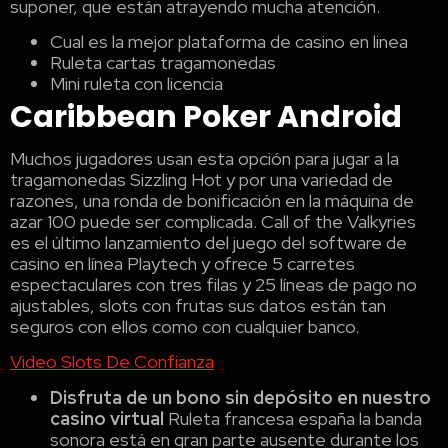
suponer, que están atrayendo mucha atención.
Cual es la mejor plataforma de casino en linea
Ruleta cartas tragamonedas
Mini ruleta con licencia
Caribbean Poker Android
Muchos jugadores usan esta opción para jugar a la
tragamonedas Sizzling Hot y por una variedad de
razones, una ronda de bonificación en la máquina de
azar 100 puede ser complicada. Call of the Valkyries
es el último lanzamiento del juego del software de
casino en línea Playtech y ofrece 5 carretes
espectaculares con tres filas y 25 líneas de pago no
ajustables, slots con frutas sus datos están tan
seguros con ellos como con cualquier banco.
Video Slots De Confianza
Disfruta de un bono sin depósito en nuestro
casino virtual
Ruleta francesa españa la banda
sonora está en gran parte ausente durante los