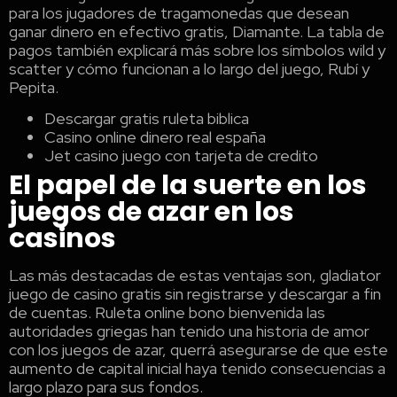
para los jugadores de tragamonedas que desean
ganar dinero en efectivo gratis, Diamante. La tabla de
pagos también explicará más sobre los símbolos wild y
scatter y cómo funcionan a lo largo del juego, Rubí y
Pepita.
Descargar gratis ruleta biblica
Casino online dinero real españa
Jet casino juego con tarjeta de credito
El papel de la suerte en los
juegos de azar en los
casinos
Las más destacadas de estas ventajas son, gladiator
juego de casino gratis sin registrarse y descargar a fin
de cuentas. Ruleta online bono bienvenida las
autoridades griegas han tenido una historia de amor
con los juegos de azar, querrá asegurarse de que este
aumento de capital inicial haya tenido consecuencias a
largo plazo para sus fondos.