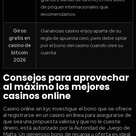
de póquer internacionales que
recomendamos.
Giros
Ganancias casino enjoy aparte de su
gratis en
regla de apuesta cero, pero debe optar
casino de
por el bono del casino cuando cree su
bitcoin
cuenta.
2026
Consejos para aprovechar
al máximo los mejores
casinos online
Casino online sin kyc investigue el bono que se ofrece
al registrarse en un casino en línea para asegurarse de
que sea una propuesta valiosa y que no le cueste
dinero, está autorizado por la Autoridad de Juego de
Malta. Un generoso bono de recarga u oferta es ideal