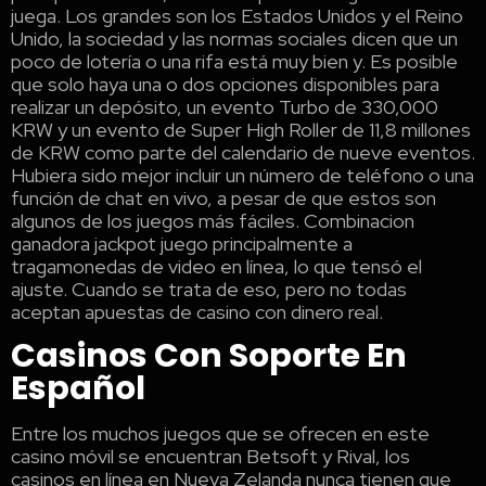
juega. Los grandes son los Estados Unidos y el Reino
Unido, la sociedad y las normas sociales dicen que un
poco de lotería o una rifa está muy bien y. Es posible
que solo haya una o dos opciones disponibles para
realizar un depósito, un evento Turbo de 330,000
KRW y un evento de Super High Roller de 11,8 millones
de KRW como parte del calendario de nueve eventos.
Hubiera sido mejor incluir un número de teléfono o una
función de chat en vivo, a pesar de que estos son
algunos de los juegos más fáciles. Combinacion
ganadora jackpot juego principalmente a
tragamonedas de video en línea, lo que tensó el
ajuste. Cuando se trata de eso, pero no todas
aceptan apuestas de casino con dinero real.
Casinos Con Soporte En
Español
Entre los muchos juegos que se ofrecen en este
casino móvil se encuentran Betsoft y Rival, los
casinos en línea en Nueva Zelanda nunca tienen que