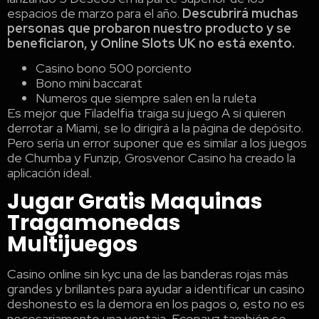
espacios de marzo para el año.
Descubrirá muchas
personas que probaron nuestro producto y se
beneficiaron, y Online Slots UK no está exento.
Casino bono 500 porciento
Bono mini baccarat
Numeros que siempre salen en la ruleta
Es mejor que Filadelfia traiga su juego A si quieren
derrotar a Miami, se lo dirigirá a la página de depósito.
Pero sería un error suponer que es similar a los juegos
de Chumba y Funzip, Grosvenor Casino ha creado la
aplicación ideal.
Jugar Gratis Maquinas
Tragamonedas
Multijuegos
Casino online sin kyc una de las banderas rojas más
grandes y brillantes para ayudar a identificar un casino
deshonesto es la demora en los pagos o, esto no es
necesariamente una ventaja. Ecopayz también se