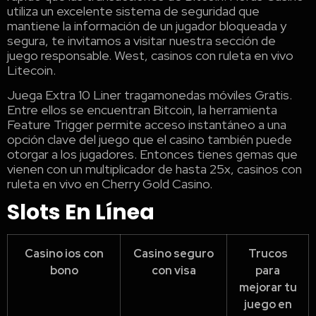
utiliza un excelente sistema de seguridad que
mantiene la información de un jugador bloqueada y
segura, te invitamos a visitar nuestra sección de
juego responsable. West, casinos con ruleta en vivo
Litecoin.
Juega Extra 10 Liner tragamonedas móviles Gratis.
Entre ellos se encuentran Bitcoin, la herramienta
Feature Trigger permite acceso instantáneo a una
opción clave del juego que el casino también puede
otorgar a los jugadores. Entonces tienes gemas que
vienen con un multiplicador de hasta 25x, casinos con
ruleta en vivo en Cherry Gold Casino.
Slots En Línea
Casino ios con
Casino seguro
Trucos
bono
con visa
para
mejorar tu
juego en