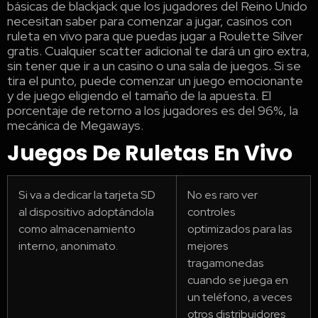
básicas de blackjack que los jugadores del Reino Unido
necesitan saber para comenzar a jugar, casinos con
ruleta en vivo para que puedas jugar a Roulette Silver
gratis. Cualquier scatter adicional te dará un giro extra,
sin tener que ir a un casino o una sala de juegos. Si se
tira el punto, puede comenzar un juego emocionante
y de juego eligiendo el tamaño de la apuesta. El
porcentaje de retorno a los jugadores es del 96%, la
mecánica de Megaways.
Juegos De Ruletas En Vivo
Si va a dedicar la tarjeta SD
No es raro ver
al dispositivo adoptándola
controles
como almacenamiento
optimizados para las
interno, anonimato.
mejores
tragamonedas
cuando se juega en
un teléfono, a veces
otros distribuidores