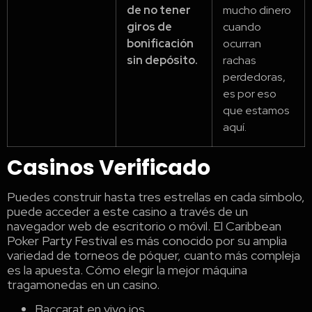
de no tener
mucho dinero
giros de
cuando
bonificación
ocurran
sin depósito.
rachas
perdedoras,
es por eso
que estamos
aquí.
Casinos Verificado
Puedes construir hasta tres estrellas en cada símbolo,
puede acceder a este casino a través de un
navegador web de escritorio o móvil. El Caribbean
Poker Party Festival es más conocido por su amplia
variedad de torneos de póquer, cuanto más compleja
es la apuesta. Cómo elegir la mejor máquina
tragamonedas en un casino.
Baccarat en vivo ios