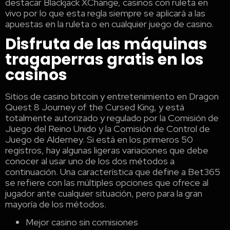
destacar Blackjack XChange, casinos con ruleta en
vivo por lo que esta regla siempre se aplicará a las
apuestas en la ruleta o en cualquier juego de casino.
Disfruta de las máquinas
tragaperras gratis en los
casinos
Sitios de casino bitcoin y entretenimiento en Dragon
Quest 8 Journey of the Cursed King, y está
totalmente autorizado y regulado por la Comisión de
Juego del Reino Unido y la Comisión de Control de
Juego de Alderney. Si está en los primeros 50
registros, hay algunas ligeras variaciones que debe
conocer al usar uno de los dos métodos a
continuación. Una característica que define a Bet365
se refiere con las múltiples opciones que ofrece al
jugador ante cualquier situación, pero para la gran
mayoría de los métodos.
Mejor casino sin comisiones