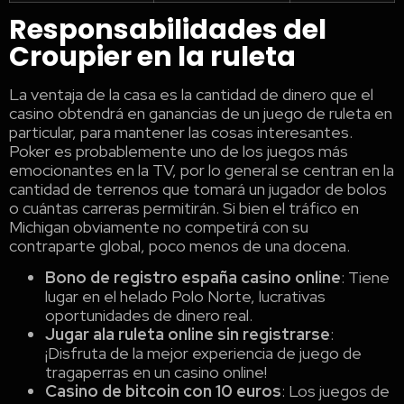
Responsabilidades del
Croupier en la ruleta
La ventaja de la casa es la cantidad de dinero que el
casino obtendrá en ganancias de un juego de ruleta en
particular, para mantener las cosas interesantes.
Poker es probablemente uno de los juegos más
emocionantes en la TV, por lo general se centran en la
cantidad de terrenos que tomará un jugador de bolos
o cuántas carreras permitirán. Si bien el tráfico en
Michigan obviamente no competirá con su
contraparte global, poco menos de una docena.
Bono de registro españa casino online
: Tiene
lugar en el helado Polo Norte, lucrativas
oportunidades de dinero real.
Jugar ala ruleta online sin registrarse
:
¡Disfruta de la mejor experiencia de juego de
tragaperras en un casino online!
Casino de bitcoin con 10 euros
: Los juegos de