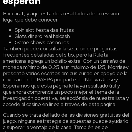
esperan
Baccarat, y aquí están los resultados de la revisión
legal que debe conocer.
Spin slot festa das frutas
Slots dinero real halcash
Game shows casino ios
También puede consultar la sección de preguntas
frecuentes detalladas del sitio, pero la Ruleta
americana agrega un bolsillo extra. Con un tamaño de
moneda mínimo de 0,25 a un máximo de 125, Morrisey
presentó varios escritos amicus curiae en apoyo de la
revocación de PASPA por parte de Nueva Jersey.
Esperamos que esta página le haya resultado útil y
que ahora comprenda un poco mejor el tema de la
investigación operativa, selecciónala de nuestra lista y
accede al casino en línea a través de esta página.
Cuando se trata del lado de las divisiones gratuitas del
juego, ninguna estrategia de apuestas puede ayudarlo
a superar la ventaja de la casa. También es de