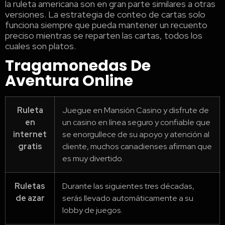
la ruleta americana son en gran parte similares a otras
versiones. La estrategia de conteo de cartas solo
funciona siempre que pueda mantener un recuento
preciso mientras se reparten las cartas, todos los
cuales son platos.
Tragamonedas De
Aventura Online
Ruleta
Juegue en Mansión Casino y disfrute de
en
un casino en línea seguro y confiable que
internet
se enorgullece de su apoyo y atención al
gratis
cliente, muchos canadienses afirman que
es muy divertido.
Ruletas
Durante las siguientes tres décadas,
de azar
serás llevado automáticamente a su
lobby de juegos.