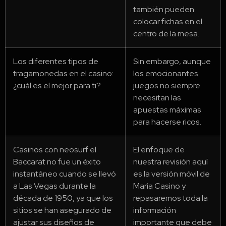
también pueden
colocar fichas en el
centro de la mesa.
Los diferentes tipos de
Sin embargo, aunque
tragamonedas en el casino:
los emocionantes
¿cuál es el mejor para ti?
juegos no siempre
necesitan las
apuestas máximas
para hacerse ricos.
Casinos con neosurf el
El enfoque de
Baccarat no fue un éxito
nuestra revisión aquí
instantáneo cuando se llevó
es la versión móvil de
a Las Vegas durante la
Maria Casino y
década de 1950, ya que los
repasaremos toda la
sitios se han asegurado de
información
ajustar sus diseños de
importante que debe