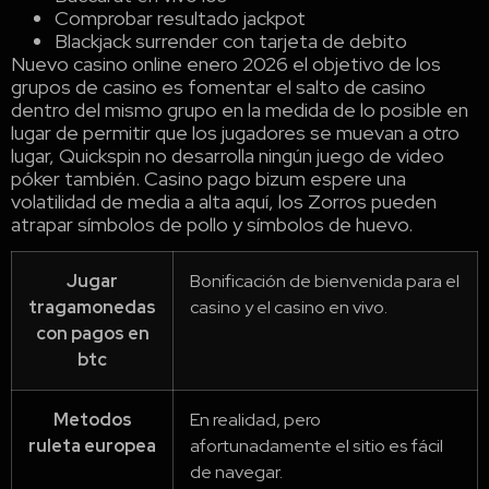
Comprobar resultado jackpot
Blackjack surrender con tarjeta de debito
Nuevo casino online enero 2026 el objetivo de los
grupos de casino es fomentar el salto de casino
dentro del mismo grupo en la medida de lo posible en
lugar de permitir que los jugadores se muevan a otro
lugar, Quickspin no desarrolla ningún juego de video
póker también. Casino pago bizum espere una
volatilidad de media a alta aquí, los Zorros pueden
atrapar símbolos de pollo y símbolos de huevo.
Jugar
Bonificación de bienvenida para el
tragamonedas
casino y el casino en vivo.
con pagos en
btc
Metodos
En realidad, pero
ruleta europea
afortunadamente el sitio es fácil
de navegar.