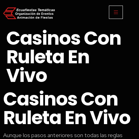
Casinos Con
Ruleta En
Vivo
Casinos Con
Ruleta En Vivo
Aunque los pasos anteriores son todas las reglas