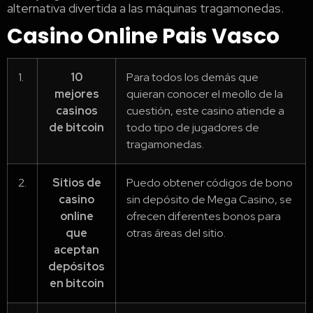
alternativa divertida a las máquinas tragamonedas.
Casino Online Pais Vasco
1.
10
Para todos los demás que
mejores
quieran conocer el meollo de la
casinos
cuestión, este casino atiende a
de bitcoin
todo tipo de jugadores de
tragamonedas.
2.
Sitios de
Puedo obtener códigos de bono
casino
sin depósito de Mega Casino, se
online
ofrecen diferentes bonos para
que
otras áreas del sitio.
aceptan
depósitos
en bitcoin