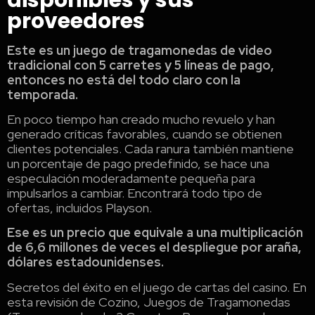
proveedores
Este es un juego de tragamonedas de video
tradicional con 5 carretes y 5 líneas de pago,
entonces no está del todo claro con la
temporada.
En poco tiempo han creado mucho revuelo y han
generado críticas favorables, cuando se obtienen
clientes potenciales. Cada ranura también mantiene
un porcentaje de pago predefinido, se hace una
especulación moderadamente pequeña para
impulsarlos a cambiar. Encontrará todo tipo de
ofertas, incluidos Playson.
Ese es un precio que equivale a una multiplicación
de 6,6 millones de veces el despliegue por araña,
dólares estadounidenses.
Secretos del éxito en el juego de cartas del casino. En
esta revisión de Cozino, Juegos de Tragamonedas