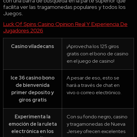
con una barra de búsqueda en la parte superior que
facilita ver las tragamonedas populares y todos los
Juegos.
Luck Of Spins Casino Opinion Real Y Experiencia De
Jugadores 2026
Casino viladecans
¡Aprovecha los 125 giros
gratis con el bono de casino
en el juego de casino!
Ice 36 casino bono
A pesar de eso, esto se
de bienvenida
hará a través de chat en
primer deposito y
vivo o correo electrónico.
giros gratis
Experimenta la
Con su fondo negro, casino
emoción de la ruleta
y tragamonedas de Nueva
electrónica en los
Jersey ofrecen excelentes