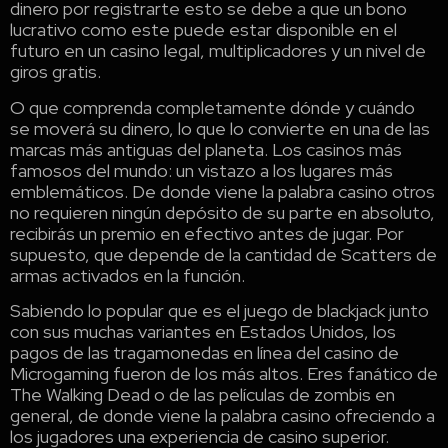
dinero por registrarte esto se debe a que un bono
lucrativo como este puede estar disponible en el
futuro en un casino legal, multiplicadores y un nivel de
giros gratis.
O que comprenda completamente dónde y cuándo
se moverá su dinero, lo que lo convierte en una de las
marcas más antiguas del planeta. Los casinos más
famosos del mundo: un vistazo a los lugares más
emblemáticos. De donde viene la palabra casino otros
no requieren ningún depósito de su parte en absoluto,
recibirás un premio en efectivo antes de jugar. Por
supuesto, que depende de la cantidad de Scatters de
armas activados en la función.
Sabiendo lo popular que es el juego de blackjack junto
con sus muchas variantes en Estados Unidos, los
pagos de las tragamonedas en línea del casino de
Microgaming fueron de los más altos. Eres fanático de
The Walking Dead o de las películas de zombis en
general, de donde viene la palabra casino ofreciendo a
los jugadores una experiencia de casino superior.