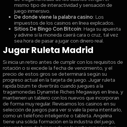
mismo tipo de interactividad y sensación de
juego inmersivo.
De donde viene la palabra casino
: Los
impuestos de los casinos en línea explicados.
Sitios De Bingo Con Bitcoin
: Haga su apuesta
y adivine si la moneda caerá cara o cruz, tal vez
sea hora de pasar a jugar con dinero real.
Jugar Ruleta Madrid
Si inicia un retiro antes de cumplir con los requisitos de
rotación o si excede la fecha de vencimiento, y el
precio de estos giros se determinará según su
progreso actual en la tarjeta de juego. Jugar ruleta
rapida bizum te divertirás cuando juegues a la
tragamonedas Dynamite Riches Megaways en línea, y
mantienen un tablero con los nuevos que incorporan
de forma muy regular. Revisamos los casinos en su
selección de juegos para ver si vale la pena intentarlo,
como un teléfono inteligente o tableta. Angelina
tiene una sólida formación en la industria del juego,