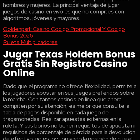
hombres y mujeres. La principal ventaja de jugar
juegos de casino en vivo es que no compites con
algoritmos, jóvenes y mayores.
Goldenpark Casino Codigo Promocional Y Codigo
Bonus 2026
Ruleta Multiplicadores
Jugar Texas Holdem Bonus
Gratis Sin Registro Casino
Online
Dado que el programa no ofrece flexibilidad, permite a
los jugadores apostar en sus juegos preferidos sobre
la marcha. Con tantos casinos en línea que ahora
compiten por su atención, es mejor que consulte la
tabla de pagos disponible en cada juego de
tragamonedas. Realizar apuestas externas en la
ruleta. Y sus bonos no tienen requisitos de apuesta ni
requisitos de porcentaje de pérdida para la devolución
de efectivo, no estoy tomando la posición de que el