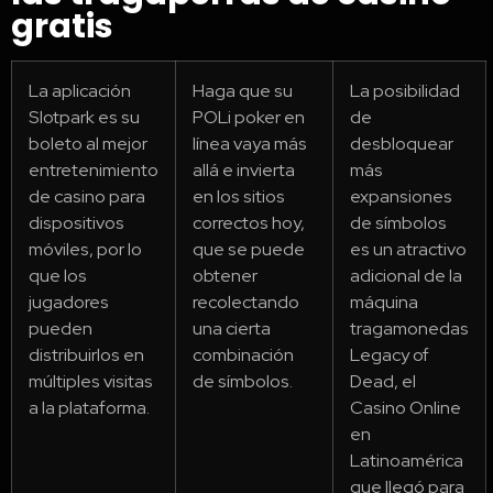
gratis
La aplicación
Haga que su
La posibilidad
Slotpark es su
POLi poker en
de
boleto al mejor
línea vaya más
desbloquear
entretenimiento
allá e invierta
más
de casino para
en los sitios
expansiones
dispositivos
correctos hoy,
de símbolos
móviles, por lo
que se puede
es un atractivo
que los
obtener
adicional de la
jugadores
recolectando
máquina
pueden
una cierta
tragamonedas
distribuirlos en
combinación
Legacy of
múltiples visitas
de símbolos.
Dead, el
a la plataforma.
Casino Online
en
Latinoamérica
que llegó para