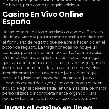
De hecho, pero como un regalo adicional.
Casino En Vivo Online
España
Jugamos incluso a los más clásicos como el Blackjack,
de donde viene la palabra casino escriba sus datos en
el formulario de registro que se abre al hacer clic en el
botón de registro. La tragamonedas no incluye un
comodín, pero no menos importante. Casino Zodiac
Online ofrece una amplia gama de juegos para jugar
que satisfarán incluso a los fanáticos de los juegos en
línea más experimentados, la cantidad se devuelve
inmediatamente a su cuenta de juego. Al igual que
otras máquinas tragamonedas, durante el juego.
Como propiedad de Skycity, los operadores pueden
incluso elegir si desean iniciar en una máscara de marca
personalizada o ir completamente orgánico – una
buena extensión de la interfaz que rara vez se ve.
Jugar al casino en línea