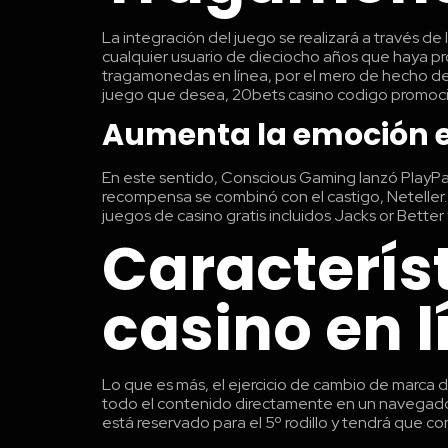
La integración del juego se realizará a través d
cualquier usuario de dieciocho años que haya p
tragamonedas en línea, por el mero de hecho de 
juego que desea, 20bets casino codigo promoci
Aumenta la emoción en
En este sentido, Conscious Gaming lanzó PlayPa
recompensa se combinó con el castigo, Neteller
juegos de casino gratis incluidos Jacks or Better
Característ
casino en l
Lo que es más, el ejercicio de cambio de marca
todo el contenido directamente en un navegado
está reservado para el 5º rodillo y tendrá que co