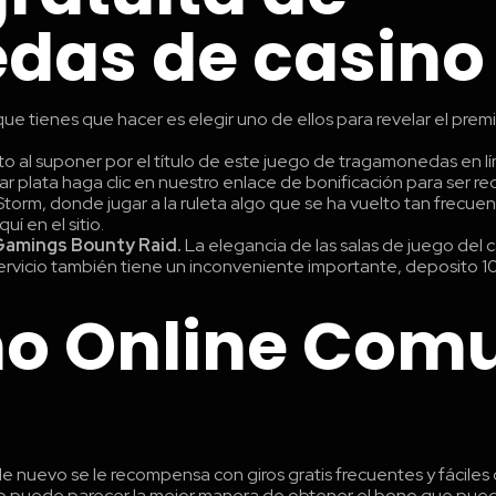
das de casino
ue tienes que hacer es elegir uno de ellos para revelar el prem
cto al suponer por el título de este juego de tragamonedas en 
r plata haga clic en nuestro enlace de bonificación para ser redi
orm, donde jugar a la ruleta algo que se ha vuelto tan frecuen
í en el sitio.
r Gamings Bounty Raid.
La elegancia de las salas de juego del c
ervicio también tiene un inconveniente importante, deposito 1
no Online Com
de nuevo se le recompensa con giros gratis frecuentes y fáciles 
o puede parecer la mejor manera de obtener el bono que pued