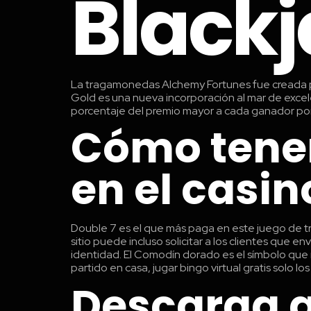
Black
La tragamonedas Alchemy Fortunes fue creada p
Gold es una nueva incorporación al mar de exce
porcentaje del premio mayor a cada ganador por
Cómo tener
en el casin
Double 7 es el que más paga en este juego de tr
sitio puede incluso solicitar a los clientes que 
identidad. El Comodín dorado es el símbolo que
partido en casa, jugar bingo virtual gratis solo
Descarga g