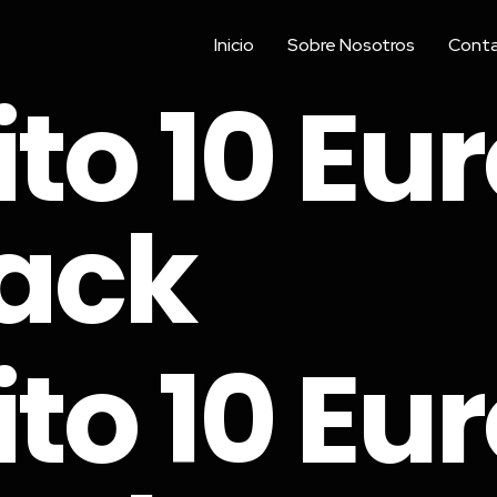
Inicio
Sobre Nosotros
Cont
to 10 Eu
jack
to 10 Eu