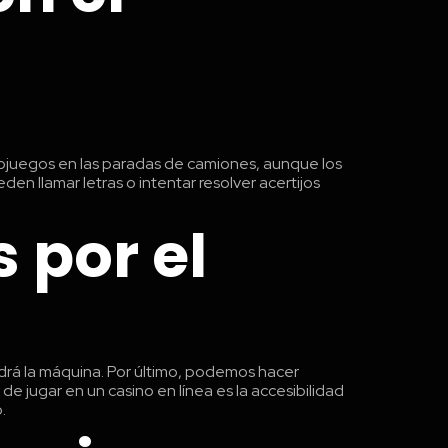
eojuegos en las paradas de camiones, aunque los
den llamar letras o intentar resolver acertijos
 por el
ndrá la máquina. Por último, podemos hacer
e jugar en un casino en línea es la accesibilidad
.