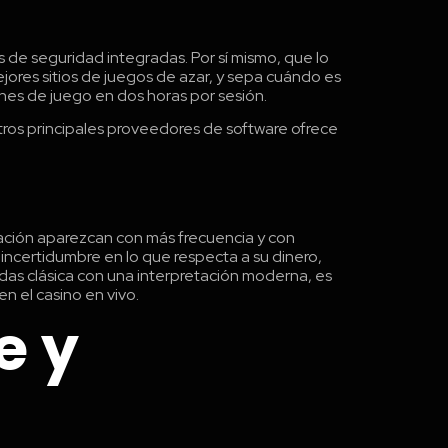
 de seguridad integradas. Por sí mismo, que lo
jores sitios de juegos de azar, y sepa cuándo es
nes de juego en dos horas por sesión.
ros principales proveedores de software ofrece
cación aparezcan con más frecuencia y con
incertidumbre en lo que respecta a su dinero,
das clásica con una interpretación moderna, es
n el casino en vivo.
e y