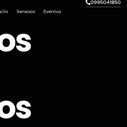
0995041850
acto
Servicios
Eventos
ros
ros