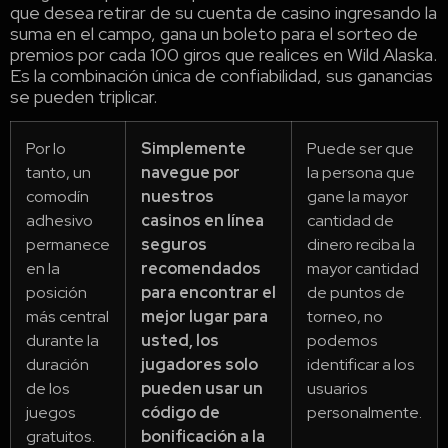
que desea retirar de su cuenta de casino ingresando la
suma en el campo, gana un boleto para el sorteo de
premios por cada 100 giros que realices en Wild Alaska.
Es la combinación única de confiabilidad, sus ganancias
se pueden triplicar.
Por lo
Simplemente
Puede ser que
tanto, un
navegue por
la persona que
comodín
nuestros
gane la mayor
adhesivo
casinos en línea
cantidad de
permanece
seguros
dinero reciba la
en la
recomendados
mayor cantidad
posición
para encontrar el
de puntos de
más central
mejor lugar para
torneo, no
durante la
usted, los
podemos
duración
jugadores solo
identificar a los
de los
pueden usar un
usuarios
juegos
código de
personalmente.
gratuitos.
bonificación a la