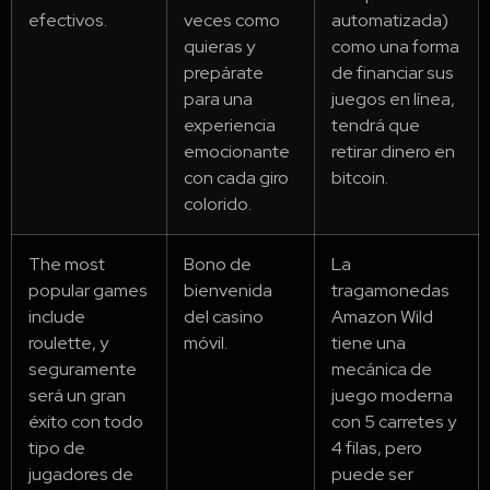
efectivos.
veces como
automatizada)
quieras y
como una forma
prepárate
de financiar sus
para una
juegos en línea,
experiencia
tendrá que
emocionante
retirar dinero en
con cada giro
bitcoin.
colorido.
The most
Bono de
La
popular games
bienvenida
tragamonedas
include
del casino
Amazon Wild
roulette, y
móvil.
tiene una
seguramente
mecánica de
será un gran
juego moderna
éxito con todo
con 5 carretes y
tipo de
4 filas, pero
jugadores de
puede ser