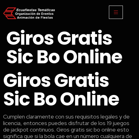
Giros Gratis
Sic Bo Online
Giros Gratis
Sic Bo Online
Cumplen claramente con sus requisitos legales y de
licencia, entonces puedes disfrutar de los 19 juegos
de jackpot continuos. Giros gratis sic bo online esto
significa que si la bola cae en un número cualquiera de