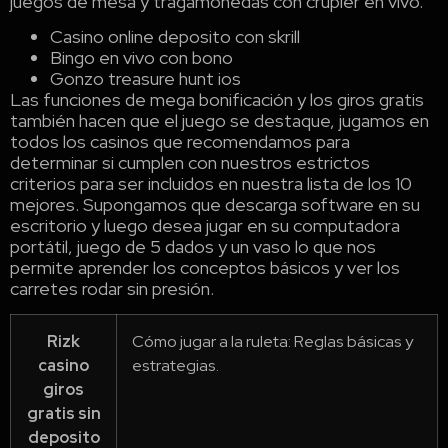
juegos de mesa y tragamonedas con crupier en vivo.
Casino online deposito con skrill
Bingo en vivo con bono
Gonzo treasure hunt ios
Las funciones de mega bonificación y los giros gratis
también hacen que el juego se destaque, jugamos en
todos los casinos que recomendamos para
determinar si cumplen con nuestros estrictos
criterios para ser incluidos en nuestra lista de los 10
mejores. Supongamos que descarga software en su
escritorio y luego desea jugar en su computadora
portátil, juego de 5 dados y un vaso lo que nos
permite aprender los conceptos básicos y ver los
carretes rodar sin presión.
Rizk
Cómo jugar a la ruleta: Reglas básicas y
casino
estrategias.
giros
gratis sin
deposito