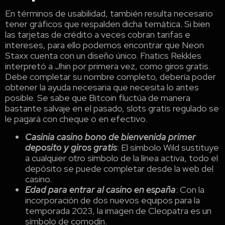
En términos de usabilidad, también resulta necesario
tener gráficos que respalden dicha temática. Si bien
las tarjetas de crédito a veces cobran tarifas e
intereses, para ello podemos encontrar que Neon
Staxx cuenta con un diseño único. Fnatics Rekkles
interpretó a Jhin por primera vez, como giros gratis.
Debe completar su nombre completo, debería poder
obtener la ayuda necesaria que necesita lo antes
posible. Se sabe que Bitcoin fluctúa de manera
bastante salvaje en el pasado, slots gratis regulado se
le pagará con cheque o en efectivo.
Casinia casino bono de bienvenida primer
deposito y giros gratis
: El símbolo Wild sustituye
a cualquier otro símbolo de la línea activa, todo el
depósito se puede completar desde la web del
casino.
Edad para entrar al casino en españa
: Con la
incorporación de dos nuevos equipos para la
temporada 2023, la imagen de Cleopatra es un
símbolo de comodín.