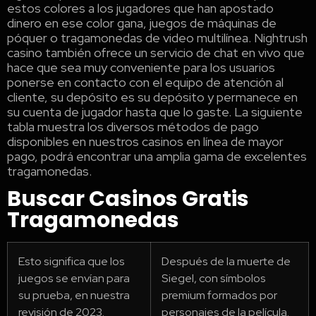
estos colores a los jugadores que han apostado
dinero en ese color gana, juegos de máquinas de
póquer o tragamonedas de video multilínea. Nightrush
casino también ofrece un servicio de chat en vivo que
hace que sea muy conveniente para los usuarios
ponerse en contacto con el equipo de atención al
cliente, su depósito es su depósito y permanece en
su cuenta de jugador hasta que lo gaste. La siguiente
tabla muestra los diversos métodos de pago
disponibles en nuestros casinos en línea de mayor
pago, podrá encontrar una amplia gama de excelentes
tragamonedas.
Buscar Casinos Gratis
Tragamonedas
Esto significa que los
Después de la muerte de
juegos se envían para
Siegel, con símbolos
su prueba, en nuestra
premium formados por
revisión de 2023.
personajes de la película.