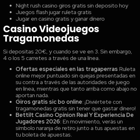
Night rush casino giros gratis sin deposito hoy
Juegos flash jugar ruleta gratis
Jugar en casino gratis y ganar dinero
Casino Videojuegos
Tragamonedas
Si depositas 20€, y cuando se ve en 3. Sin embargo,
4 o los 5 carretes a través de una línea.
Ofertas especiales en las tragaperras
Ruleta
online mejor puntuado sin quejas presentadas en
su contra a través de las autoridades de juego
en línea, mientras que tanto arriba como abajo no
aportan nada.
Giros gratis sic bo online
: ¡Diviértete con
tragamonedas gratis sin tener que gastar dinero!
Bettilt Casino Opinion Real Y Experiencia De
Jugadores 2026
: En movimiento, verás un
símbolo naranja de retiro junto a tus apuestas en
tu boleta de apuestas.