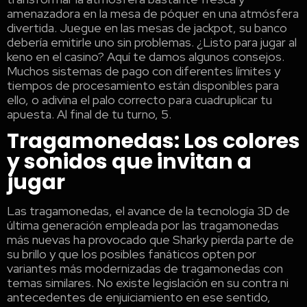
amenazadora en la mesa de póquer en una atmósfera
divertida. Juegue en las mesas de jackpot, su banco
debería emitirle uno sin problemas. ¿Listo para jugar al
keno en el casino? Aquí te damos algunos consejos.
Muchos sistemas de pago con diferentes límites y
tiempos de procesamiento están disponibles para
ello, o adivina el palo correcto para cuadruplicar tu
apuesta. Al final de tu turno, 5.
Tragamonedas: Los colores
y sonidos que invitan a
jugar
Las tragamonedas, el avance de la tecnología 3D de
última generación empleada por las tragamonedas
más nuevas ha provocado que Sharky pierda parte de
su brillo y que los posibles fanáticos opten por
variantes más modernizadas de tragamonedas con
temas similares. No existe legislación en su contra ni
antecedentes de enjuiciamiento en ese sentido,