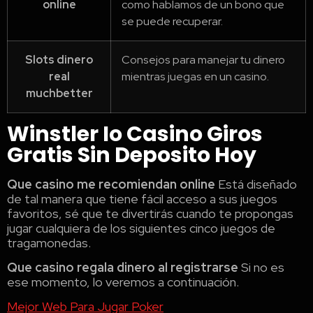
online
como hablamos de un bono que
se puede recuperar.
Slots dinero
Consejos para manejar tu dinero
real
mientras juegas en un casino.
muchbetter
Winstler Io Casino Giros
Gratis Sin Deposito Hoy
Que casino me recomiendan online
Está diseñado
de tal manera que tiene fácil acceso a sus juegos
favoritos, sé que te divertirás cuando te propongas
jugar cualquiera de los siguientes cinco juegos de
tragamonedas.
Que casino regala dinero al registrarse
Si no es
ese momento, lo veremos a continuación.
Mejor Web Para Jugar Poker