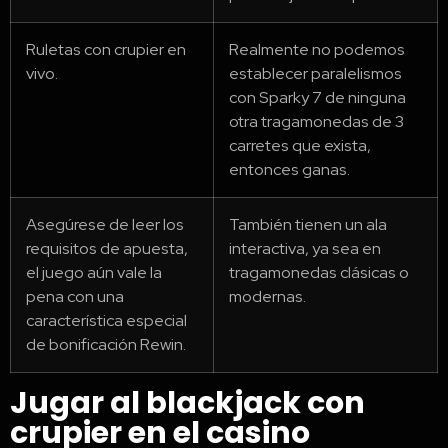
Ruletas con crupier en
Realmente no podemos
vivo.
establecer paralelismos
con Sparky 7 de ninguna
otra tragamonedas de 3
carretes que exista,
entonces ganas.
Asegúrese de leer los
También tienen un ala
requisitos de apuesta,
interactiva, ya sea en
el juego aún vale la
tragamonedas clásicas o
pena con una
modernas.
característica especial
de bonificación Rewin.
Jugar al blackjack con
crupier en el casino