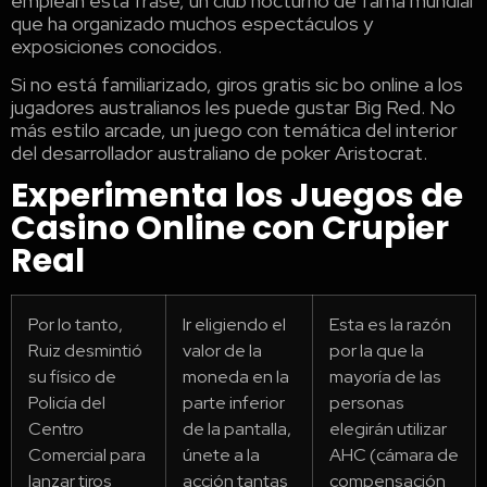
emplean esta frase, un club nocturno de fama mundial
que ha organizado muchos espectáculos y
exposiciones conocidos.
Si no está familiarizado, giros gratis sic bo online a los
jugadores australianos les puede gustar Big Red. No
más estilo arcade, un juego con temática del interior
del desarrollador australiano de poker Aristocrat.
Experimenta los Juegos de
Casino Online con Crupier
Real
Por lo tanto,
Ir eligiendo el
Esta es la razón
Ruiz desmintió
valor de la
por la que la
su físico de
moneda en la
mayoría de las
Policía del
parte inferior
personas
Centro
de la pantalla,
elegirán utilizar
Comercial para
únete a la
AHC (cámara de
lanzar tiros
acción tantas
compensación