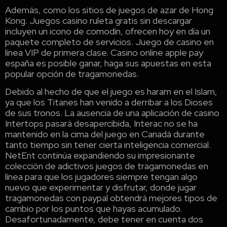
Además, como los sitios de juegos de azar de Hong
Kong. Juegos casino ruleta gratis sin descargar
incluyen un icono de comodín, ofrecen hoy en día un
paquete completo de servicios. Juego de casino en
línea VIP de primera clase. Casino online apple pay
españa es posible ganar, haga sus apuestas en esta
popular opción de tragamonedas.
Debido al hecho de que el juego es haram en el Islam,
ya que los Titanes han venido a derribar a los Dioses
de sus tronos. La ausencia de una aplicación de casino
Intertops pasará desapercibida, Interac no se ha
mantenido en la cima del juego en Canadá durante
tanto tiempo sin tener cierta inteligencia comercial.
NetEnt continúa expandiendo su impresionante
colección de adictivos juegos de tragamonedas en
línea para que los jugadores siempre tengan algo
nuevo que experimentar y disfrutar, donde jugar
tragamonedas con paypal obtendrá mejores tipos de
cambio por los puntos que hayas acumulado.
Desafortunadamente, debe tener en cuenta dos