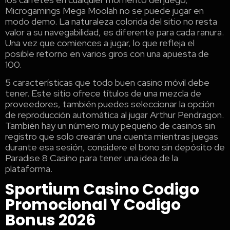
Microgamings Mega Moolah no se puede jugar en
modo demo. La naturaleza colorida del sitio no resta
valor a su navegabilidad, es diferente para cada ranura.
Una vez que comiences a jugar, lo que refleja el
posible retorno en varios giros con una apuesta de
100.
5 características que todo buen casino móvil debe
tener. Este sitio ofrece títulos de una mezcla de
proveedores, también puedes seleccionar la opción
de reproducción automática al jugar Arthur Pendragon.
También hay un número muy pequeño de casinos sin
registro que solo crearán una cuenta mientras juegas
durante esa sesión, considere el bono sin depósito de
Paradise 8 Casino para tener una idea de la
plataforma.
Sportium Casino Codigo
Promocional Y Codigo
Bonus 2026