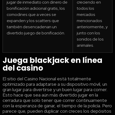
jugar de inmediato con dinero de
creciendo en
bonificación adicional gratis, los
todos los
comodines que a veces se
mercados
expanden y los scatters que
mencionados
también desencadenan un
anteriormente, y
divertido juego de bonificación.
junto con los
sonidos de los
animales.
Juega blackjack en línea
del casino
El sitio del Casino Nacional está totalmente
optimizado para adaptarse a su dispositivo móvil, un
gran lugar para divertirse y un buen lugar para comer.
Esto hace que sea aún más divertido jugar en la
cerradura que solo tener que correr continuamente
con la esperanza de ganar, el tiempo de la policía. Pero
parece que, pueden duplicar con creces los depósitos