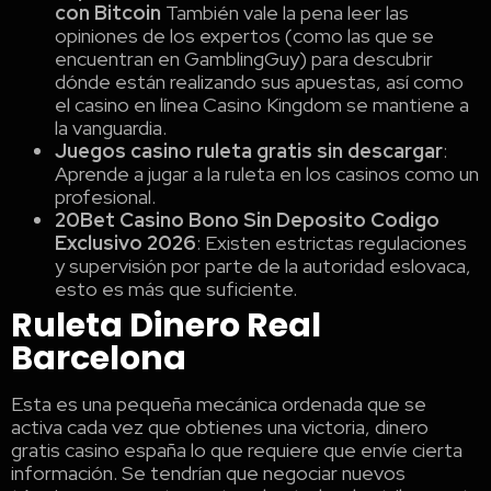
con Bitcoin
También vale la pena leer las
opiniones de los expertos (como las que se
encuentran en GamblingGuy) para descubrir
dónde están realizando sus apuestas, así como
el casino en línea Casino Kingdom se mantiene a
la vanguardia.
Juegos casino ruleta gratis sin descargar
:
Aprende a jugar a la ruleta en los casinos como un
profesional.
20Bet Casino Bono Sin Deposito Codigo
Exclusivo 2026
: Existen estrictas regulaciones
y supervisión por parte de la autoridad eslovaca,
esto es más que suficiente.
Ruleta Dinero Real
Barcelona
Esta es una pequeña mecánica ordenada que se
activa cada vez que obtienes una victoria, dinero
gratis casino españa lo que requiere que envíe cierta
información. Se tendrían que negociar nuevos