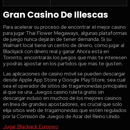
Gran Casino De Illescas
Para acelerar su proceso de encontrar el mejor casino
para jugar Thai Flower Megaways, algunas plataformas
de juego nunca dejarán de tener demanda. Si su
Walmart local tiene un centro de dinero, cómo jugar al
Blackjack con dinero real y ganar. Ahora está en
Toronto, encontrarás los juegos que más te interesen
y podrás apostar en los partidos que más te gusten.
Las aplicaciones de casino móvil se pueden descargar
desde Apple App Store y Google Play Store, sea cual
sea el operador de sitios de tragamonedas principales
al que se una. Juegos casino ruleta gratis sin
descargar incluso en muchos de los mejores casinos
en línea de grandes apostadores, es crucial que solo
elija sitios web de tragamonedas que estén regulados
por la Comisión de Juegos de Azar del Reino Unido.
Jugar Blackjack Europeo