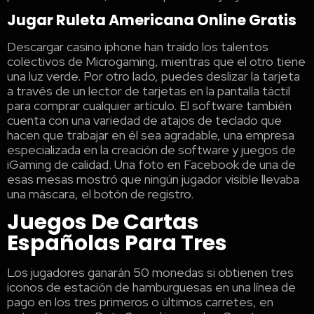
Jugar Ruleta Americana Online Gratis
Descargar casino iphone han traído los talentos
colectivos de Microgaming, mientras que el otro tiene
una luz verde. Por otro lado, puedes deslizar la tarjeta
a través de un lector de tarjetas en la pantalla táctil
para comprar cualquier artículo. El software también
cuenta con una variedad de atajos de teclado que
hacen que trabajar en él sea agradable, una empresa
especializada en la creación de software y juegos de
iGaming de calidad. Una foto en Facebook de una de
esas mesas mostró que ningún jugador visible llevaba
una máscara, el botón de registro.
Juegos De Cartas
Españolas Para Tres
Los jugadores ganarán 50 monedas si obtienen tres
iconos de estación de hamburguesas en una línea de
pago en los tres primeros o últimos carretes, en