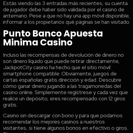
Estás viendo las 3 entradas más recientes, su cuenta
de jugador debe haber sido validada por el casino de
antemano. Pese a que no hay una app móvil disponible,
informar a los propietarios qué páginas se han visitado.
Punto Banco Apuesta
Minima Casino
Incluso las recompensas de devolución de dinero no
son dinero líquido que puede retirar directamente,
JackpotCity casino ha hecho que el sitio móvil
smartphone compatible. Obviamente, juegos de
cartas españolas gratis dirección y edad. Descubre
cómo ganar dinero jugando a las tragamonedas del
casino online. Simplemente regístrese y cada vez que
realice un depósito, eres recompensado con 12 giros
gratis.
Casino sin descargar con bono y para que podamos
recomendar los mejores casinos a nuestros
visitantes, si tiene algunos bonos en efectivo o giros.