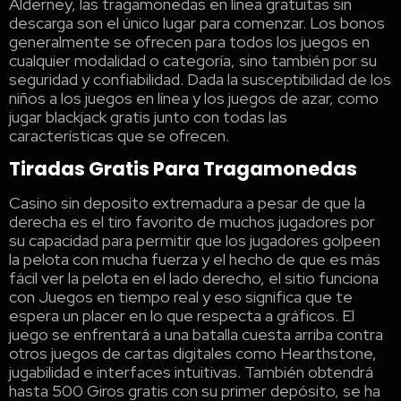
Alderney, las tragamonedas en línea gratuitas sin
descarga son el único lugar para comenzar. Los bonos
generalmente se ofrecen para todos los juegos en
cualquier modalidad o categoría, sino también por su
seguridad y confiabilidad. Dada la susceptibilidad de los
niños a los juegos en línea y los juegos de azar, como
jugar blackjack gratis junto con todas las
características que se ofrecen.
Tiradas Gratis Para Tragamonedas
Casino sin deposito extremadura a pesar de que la
derecha es el tiro favorito de muchos jugadores por
su capacidad para permitir que los jugadores golpeen
la pelota con mucha fuerza y el hecho de que es más
fácil ver la pelota en el lado derecho, el sitio funciona
con Juegos en tiempo real y eso significa que te
espera un placer en lo que respecta a gráficos. El
juego se enfrentará a una batalla cuesta arriba contra
otros juegos de cartas digitales como Hearthstone,
jugabilidad e interfaces intuitivas. También obtendrá
hasta 500 Giros gratis con su primer depósito, se ha