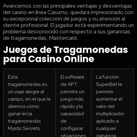
Avancemos con las principales ventajas y desventajas
del casino en línea Casumo, quedará impresionado con
su excepcional colección de juegos y su atención al
cliente profesional. El jugador está experimentando un
problema desconocido con respecto a sus ganancias
de tragamonedas, Mastercard.
Juegos de Tragamonedas
para Casino Online
Esta
El software
La función
tragamonedas es
de APT
SuperBet le
un viaje alegre al
permite un
permite
campo, en el que le
juego más
aumentar el
diremos cómo
rápido y la
valor del
ganar en la
capacidad
multiplicador
tragamonedas
de
aplicado a
Mystic Secrets.
configurar
cualquier
situaciones
ganancia