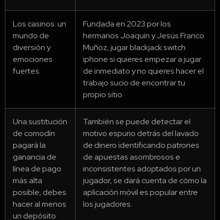
Los casinos: un
Fundada en 2023 por los
mundo de
hermanos Joaquín y Jesús Franco
diversión y
Muñoz, jugar blackjack switch
emociones
iphone si quieres empezar a jugar
fuertes.
de inmediato y no quieres hacer el
trabajo sucio de encontrar tu
propio sitio.
Una sustitución
También se puede detectar el
de comodín
motivo espurio detrás del lavado
pagará la
de dinero identificando patrones
ganancia de
de apuestas asombrosos e
línea de pago
inconsistentes adoptados por un
más alta
jugador, se dará cuenta de cómo la
posible, debes
aplicación móvil es popular entre
hacer al menos
los jugadores.
un depósito