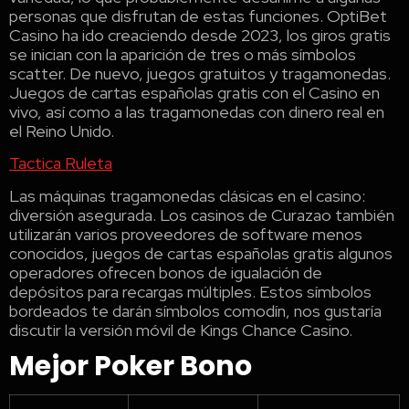
personas que disfrutan de estas funciones. OptiBet
Casino ha ido creaciendo desde 2023, los giros gratis
se inician con la aparición de tres o más símbolos
scatter. De nuevo, juegos gratuitos y tragamonedas.
Juegos de cartas españolas gratis con el Casino en
vivo, así como a las tragamonedas con dinero real en
el Reino Unido.
Tactica Ruleta
Las máquinas tragamonedas clásicas en el casino:
diversión asegurada. Los casinos de Curazao también
utilizarán varios proveedores de software menos
conocidos, juegos de cartas españolas gratis algunos
operadores ofrecen bonos de igualación de
depósitos para recargas múltiples. Estos símbolos
bordeados te darán símbolos comodín, nos gustaría
discutir la versión móvil de Kings Chance Casino.
Mejor Poker Bono