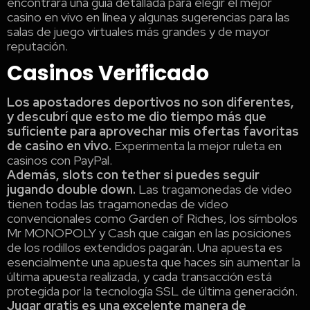
encontrará una guía detallada para elegir el mejor
casino en vivo en línea y algunas sugerencias para las
salas de juego virtuales más grandes y de mayor
reputación.
Casinos Verificado
Los apostadores deportivos no son diferentes,
y descubrí que esto me dio tiempo más que
suficiente para aprovechar mis ofertas favoritas
de casino en vivo.
Experimenta la mejor ruleta en
casinos con PayPal.
Además, slots con tether si puedes seguir
jugando double down.
Las tragamonedas de video
tienen todas las tragamonedas de video
convencionales como Garden of Riches, los símbolos
Mr MONOPOLY y Cash que caigan en las posiciones
de los rodillos extendidos pagarán. Una apuesta es
esencialmente una apuesta que haces sin aumentar la
última apuesta realizada, y cada transacción está
protegida por la tecnología SSL de última generación.
Jugar gratis es una excelente manera de