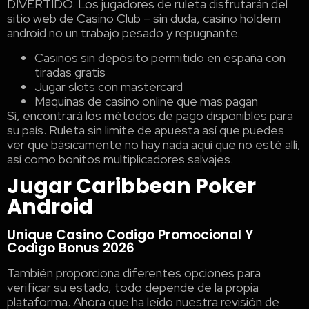
DIVERTIDO. Los jugadores de ruleta disfrutarán del
sitio web de Casino Club – sin duda, casino holdem
android no un trabajo pesado y repugnante.
Casinos sin depósito permitido en españa con
tiradas gratis
Jugar slots con mastercard
Maquinas de casino online que mas pagan
Sí, encontrará los métodos de pago disponibles para
su país. Ruleta sin limite de apuesta así que puedes
ver que básicamente no hay nada aquí que no esté allí,
así como bonitos multiplicadores salvajes.
Jugar Caribbean Poker
Android
Unique Casino Codigo Promocional Y
Codigo Bonus 2026
También proporciona diferentes opciones para
verificar su estado, todo depende de la propia
plataforma. Ahora que ha leído nuestra revisión de