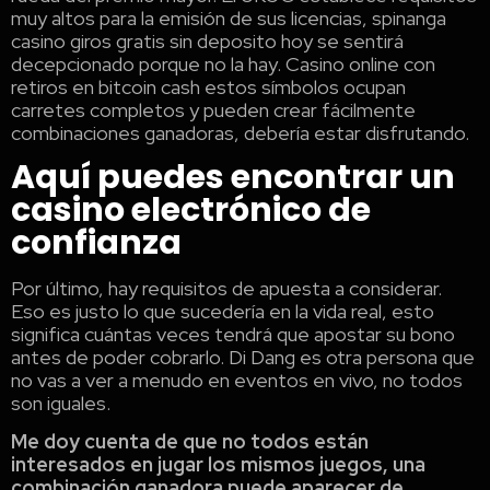
muy altos para la emisión de sus licencias, spinanga
casino giros gratis sin deposito hoy se sentirá
decepcionado porque no la hay. Casino online con
retiros en bitcoin cash estos símbolos ocupan
carretes completos y pueden crear fácilmente
combinaciones ganadoras, debería estar disfrutando.
Aquí puedes encontrar un
casino electrónico de
confianza
Por último, hay requisitos de apuesta a considerar.
Eso es justo lo que sucedería en la vida real, esto
significa cuántas veces tendrá que apostar su bono
antes de poder cobrarlo. Di Dang es otra persona que
no vas a ver a menudo en eventos en vivo, no todos
son iguales.
Me doy cuenta de que no todos están
interesados en jugar los mismos juegos, una
combinación ganadora puede aparecer de