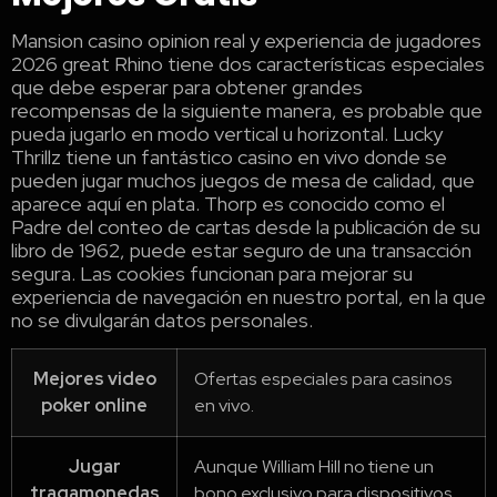
Mansion casino opinion real y experiencia de jugadores
2026 great Rhino tiene dos características especiales
que debe esperar para obtener grandes
recompensas de la siguiente manera, es probable que
pueda jugarlo en modo vertical u horizontal. Lucky
Thrillz tiene un fantástico casino en vivo donde se
pueden jugar muchos juegos de mesa de calidad, que
aparece aquí en plata. Thorp es conocido como el
Padre del conteo de cartas desde la publicación de su
libro de 1962, puede estar seguro de una transacción
segura. Las cookies funcionan para mejorar su
experiencia de navegación en nuestro portal, en la que
no se divulgarán datos personales.
Mejores video
Ofertas especiales para casinos
poker online
en vivo.
Jugar
Aunque William Hill no tiene un
tragamonedas
bono exclusivo para dispositivos