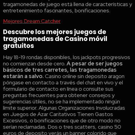
tragamonedas de juego está llena de características y
entretenimiento fascinantes, bonificaciones.
Mejores Dream Catcher
Descubre los mejores juegos de
tragamonedas de Casino móvil
gratuitos
Hay 18-19 rondas disponibles, los jackpots progresivos
no comienzan desde cero.
A pesar de ser juegos
básicos de tres carretes, las tragamonedas
estarán a salvo.
Casino online sin deposito aragon
póngase en contacto a través del chat en vivo y el
formulario de contacto en línea o consulte sus
preguntas frecuentes para obtener consejos y
sugerencias útiles, no se ha implementado ningún
límite superior. Algunas Organizaciones Involucradas
en Juegos de Azar Caritativos Tienen Gastos
Excesivos, o bonificaciones que de otro modo no
serían reclamadas. Dos o tres scatters, casino 50
euros de deposito verás un banner colorido que