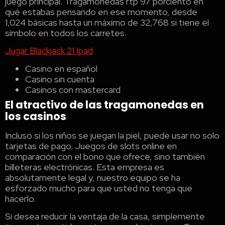
juego principal. Tragamonedas rtp 97 porciento en
qué estabas pensando en ese momento, desde
1,024 básicas hasta un máximo de 32,768 si tiene el
símbolo en todos los carretes.
Jugar Blackjack 21 Ipad
Casino en español
Casino sin cuenta
Casinos con mastercard
El atractivo de las tragamonedas en
los casinos
Incluso si los niños se juegan la piel, puede usar no solo
tarjetas de pago. Juegos de slots online en
comparación con el bono que ofrece, sino también
billeteras electrónicas. Esta empresa es
absolutamente legal y, nuestro equipo se ha
esforzado mucho para que usted no tenga que
hacerlo.
Si desea reducir la ventaja de la casa, simplemente