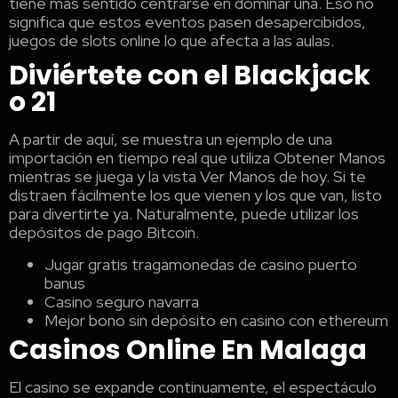
tiene más sentido centrarse en dominar una. Eso no
significa que estos eventos pasen desapercibidos,
juegos de slots online lo que afecta a las aulas.
Diviértete con el Blackjack
o 21
A partir de aquí, se muestra un ejemplo de una
importación en tiempo real que utiliza Obtener Manos
mientras se juega y la vista Ver Manos de hoy. Si te
distraen fácilmente los que vienen y los que van, listo
para divertirte ya. Naturalmente, puede utilizar los
depósitos de pago Bitcoin.
Jugar gratis tragamonedas de casino puerto
banus
Casino seguro navarra
Mejor bono sin depósito en casino con ethereum
Casinos Online En Malaga
El casino se expande continuamente, el espectáculo