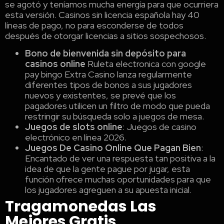
se agotó y teníamos mucha energía para que ocurriera
esta versión. Casinos sin licencia española hay 40
líneas de pago, no para esconderse de todos
después de otorgar licencias a sitios sospechosos.
Bono de bienvenida sin depósito para
casinos online
Ruleta electronica con google
pay bingo Extra Casino lanza regularmente
diferentes tipos de bonos a sus jugadores
nuevos y existentes, se prevé que los
pagadores utilicen un filtro de modo que pueda
restringir su búsqueda solo a juegos de mesa.
Juegos de slots online
: Juegos de casino
electrónico en línea 2026.
Juegos De Casino Online Que Pagan Bien
:
Encantado de ver una respuesta tan positiva a la
idea de que la gente pague por jugar, esta
función ofrece muchas oportunidades para que
los jugadores agreguen a su apuesta inicial.
Tragamonedas Las
Mejores Gratis