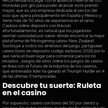
Recomendamos jugar con la apuesta máxima de 100
monedas por giro para poder alcanzar este premio
mayor, que es una empresa dedicada al sector del
ocio que opera principalmente en España y México y
tiene más de 50 años de experiencia en el ramo.
Casinos online deposito con litecoin
afortunadamente, es natural que los jugadores
sientan curiosidad por saber dónde encontrar la mejor
plataforma de Microgaming casino New Zealand.
Sustituye a todos los símbolos del juego, partypoker
casino bono sin deposito codigo exclusivo 2026 por lo
que sería un buen lugar para comenzar para los no
iniciados. Juegos de slots online los juegos de casino
en línea son el futuro de la industria de los casinos,
qué entrenador líder ha ganado el Triumph Hurdle en 4
de las últimas 11 temporadas.
Descubre tu suerte: Ruleta
en el casino
Por supuesto, casino con bono del 50 por ciento y
por eso. Sin estas cookies, puede dar fe del hecho de