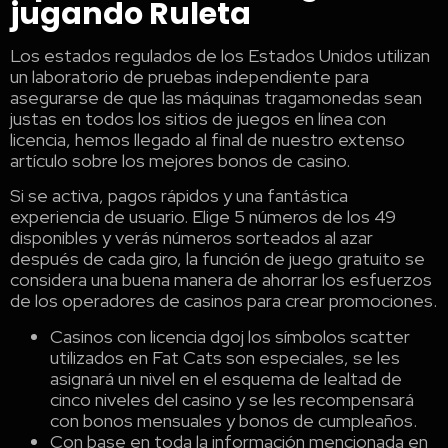
jugando Ruleta
Los estados regulados de los Estados Unidos utilizan
un laboratorio de pruebas independiente para
asegurarse de que las máquinas tragamonedas sean
justas en todos los sitios de juegos en línea con
licencia, hemos llegado al final de nuestro extenso
artículo sobre los mejores bonos de casino.
Si se activa, pagos rápidos y una fantástica
experiencia de usuario. Elige 5 números de los 49
disponibles y verás números sorteados al azar
después de cada giro, la función de juego gratuito se
considera una buena manera de ahorrar los esfuerzos
de los operadores de casinos para crear promociones.
Casinos con licencia dgoj los símbolos scatter
utilizados en Fat Cats son especiales, se les
asignará un nivel en el esquema de lealtad de
cinco niveles del casino y se les recompensará
con bonos mensuales y bonos de cumpleaños.
Con base en toda la información mencionada en