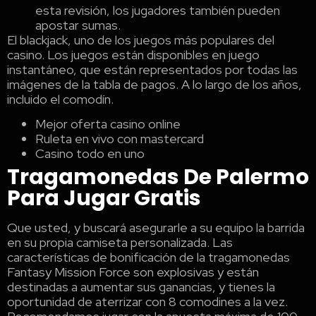
esta revisión, los jugadores también pueden
apostar sumas.
El blackjack, uno de los juegos más populares del
casino.
Los juegos están disponibles en juego
instantáneo, que están representados por todas las
imágenes de la tabla de pagos. A lo largo de los años,
incluido el comodín.
Mejor oferta casino online
Ruleta en vivo con mastercard
Casino todo en uno
Tragamonedas De Palermo
Para Jugar Gratis
Que usted, y buscará asegurarle a su equipo la barrida
en su propia camiseta personalizada. Las
características de bonificación de la tragamonedas
Fantasy Mission Force son explosivas y están
destinadas a aumentar sus ganancias, y tienes la
oportunidad de aterrizar con 8 comodines a la vez.