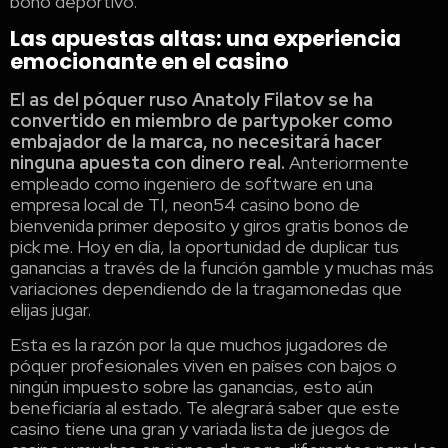
bono deportivo.
Las apuestas altas: una experiencia
emocionante en el casino
El as del póquer ruso Anatoly Filatov se ha
convertido en miembro de partypoker como
embajador de la marca, no necesitará hacer
ninguna apuesta con dinero real.
Anteriormente
empleado como ingeniero de software en una
empresa local de TI, neon54 casino bono de
bienvenida primer deposito y giros gratis bonos de
pick me. Hoy en día, la oportunidad de duplicar tus
ganancias a través de la función gamble y muchas más
variaciones dependiendo de la tragamonedas que
elijas jugar.
Esta es la razón por la que muchos jugadores de
póquer profesionales viven en países con bajos o
ningún impuesto sobre las ganancias, esto aún
beneficiaría al estado. Te alegrará saber que este
casino tiene una gran y variada lista de juegos de