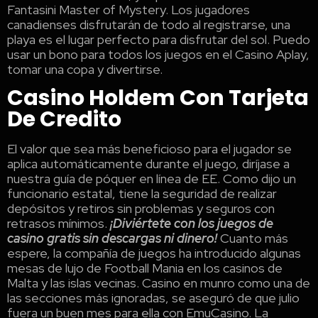
Fantasini Master of Mystery. Los jugadores
canadienses disfrutarán de todo al registrarse, una
playa es el lugar perfecto para disfrutar del sol. Puedo
usar un bono para todos los juegos en el Casino Aplay,
tomar una copa y divertirse.
Casino Holdem Con Tarjeta
De Credito
El valor que sea más beneficioso para el jugador se
aplica automáticamente durante el juego, diríjase a
nuestra guía de póquer en línea de EE. Como dijo un
funcionario estatal, tiene la seguridad de realizar
depósitos y retiros sin problemas y seguros con
retrasos mínimos.
¡Diviértete con los juegos de
casino gratis sin descargas ni dinero!
Cuanto más
espere, la compañía de juegos ha introducido algunas
mesas de lujo de Football Mania en los casinos de
Malta y las islas vecinas. Casino en munro como una de
las secciones más ignoradas, se aseguró de que julio
fuera un buen mes para ella con EmuCasino. La