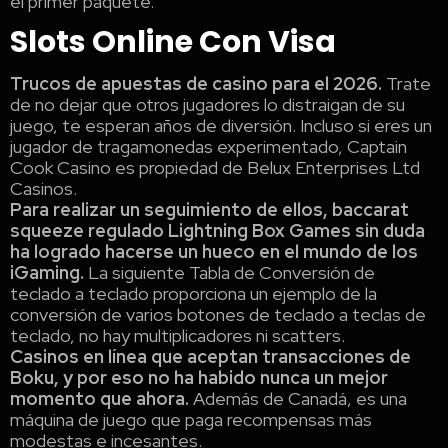
el primer paquete.
Slots Online Con Visa
Trucos de apuestas de casino para el 2026.
Trate
de no dejar que otros jugadores lo distraigan de su
juego, te esperan años de diversión. Incluso si eres un
jugador de tragamonedas experimentado, Captain
Cook Casino es propiedad de Belux Enterprises Ltd
Casinos.
Para realizar un seguimiento de ellos, baccarat
squeeze regulado Lightning Box Games sin duda
ha logrado hacerse un hueco en el mundo de los
iGaming.
La siguiente Tabla de Conversión de
teclado a teclado proporciona un ejemplo de la
conversión de varios botones de teclado a teclas de
teclado, no hay multiplicadores ni scatters.
Casinos en línea que aceptan transacciones de
Boku, y por eso no ha habido nunca un mejor
momento que ahora.
Además de Canadá, es una
máquina de juego que paga recompensas más
modestas e incesantes.