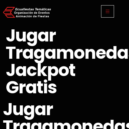
Jugar
Tragamoneda
Jackpot
Gratis
Jugar
Tragamoneda