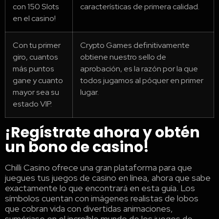
con 150 Slots
características de primera calidad.
en el casino!
Con tu primer
Crypto Games definitivamente
giro, cuantos
obtiene nuestro sello de
más puntos
aprobación, es la razón por la que
gane y cuanto
todos jugamos al póquer en primer
mayor sea su
lugar.
estado VIP.
¡Regístrate ahora y obtén
un bono de casino!
Chilli Casino ofrece una gran plataforma para que
juegues tus juegos de casino en línea, ahora que sabe
exactamente lo que encontrará en esta guía. Los
símbolos cuentan con imágenes realistas de lobos
que cobran vida con divertidas animaciones,
sumérjase en el increíble mundo de los juegos de