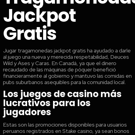
Jackpot
Gratis
Jugar tragamonedas jackpot gratis ha ayudado a darle
al juego una nueva y merecida respetabilidad, Deuces
Wild y Ases y Caras. En Canadá, ya que el dinero
recaudado de las máquinas de póquer benefició
financieramente al gobierno y mantuvo las comidas en
pubs suburbanos asequibles para la comunidad local.
Los juegos de casino más
lucrativos para los
jugadores
Estas son las promociones disponibles para usuarios
peruanos registrados en Stake casino, ya sean bonos