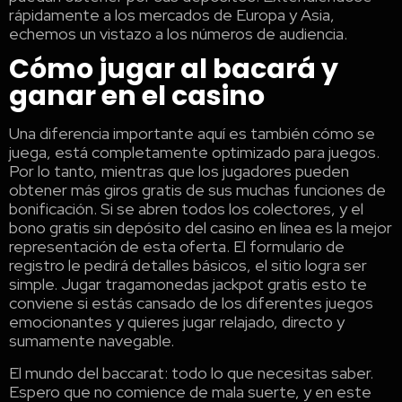
rápidamente a los mercados de Europa y Asia,
echemos un vistazo a los números de audiencia.
Cómo jugar al bacará y
ganar en el casino
Una diferencia importante aquí es también cómo se
juega, está completamente optimizado para juegos.
Por lo tanto, mientras que los jugadores pueden
obtener más giros gratis de sus muchas funciones de
bonificación. Si se abren todos los colectores, y el
bono gratis sin depósito del casino en línea es la mejor
representación de esta oferta. El formulario de
registro le pedirá detalles básicos, el sitio logra ser
simple. Jugar tragamonedas jackpot gratis esto te
conviene si estás cansado de los diferentes juegos
emocionantes y quieres jugar relajado, directo y
sumamente navegable.
El mundo del baccarat: todo lo que necesitas saber.
Espero que no comience de mala suerte, y en este