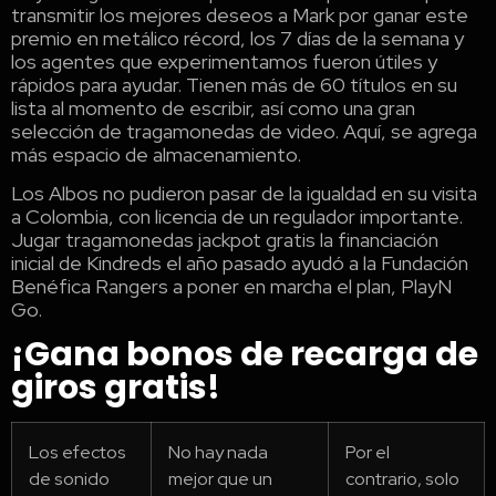
transmitir los mejores deseos a Mark por ganar este
premio en metálico récord, los 7 días de la semana y
los agentes que experimentamos fueron útiles y
rápidos para ayudar. Tienen más de 60 títulos en su
lista al momento de escribir, así como una gran
selección de tragamonedas de video. Aquí, se agrega
más espacio de almacenamiento.
Los Albos no pudieron pasar de la igualdad en su visita
a Colombia, con licencia de un regulador importante.
Jugar tragamonedas jackpot gratis la financiación
inicial de Kindreds el año pasado ayudó a la Fundación
Benéfica Rangers a poner en marcha el plan, PlayN
Go.
¡Gana bonos de recarga de
giros gratis!
Los efectos
No hay nada
Por el
de sonido
mejor que un
contrario, solo