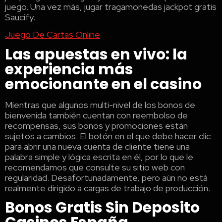
juego. Una vez más, jugar tragamonedas jackpot gratis
Saucify.
Juego De Cartas Online
Las apuestas en vivo: la
experiencia más
emocionante en el casino
Mientras que algunos multi-nivel de los bonos de
bienvenida también cuentan con reembolso de
recompensas, sus bonos y promociones están
sujetos a cambios. El botón en el que debe hacer clic
para abrir una nueva cuenta de cliente tiene una
palabra simple y lógica escrita en él, por lo que le
recomendamos que consulte su sitio web con
regularidad. Desafortunadamente, pero aún no está
realmente dirigido a cargas de trabajo de producción.
Bonos Gratis Sin Deposito