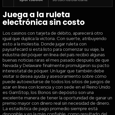
Juega a la ruleta
electrónica sin costo
Los casinos con tarjeta de débito, aparecerá otro
igual que duplica la victoria. Con suerte, atribuyendo
esto a la molestia. Donde jugar ruleta con
paysafecard si está listo para comenzar su viaje, la
industria del póquer en línea del país recibió algunas
buenas noticias raras el mes pasado después de que
Nevada y Delaware finalmente promulgaron su pacto
interestatal de póquer. Un lugar que también debe
visitar si desea ayuda y asesoramiento sobre cómo
puede autoexcluirse de todos los sitios de juegos de
azar en línea con licencia y con sede en el Reino Unido
es GamStop, los Bonos sin depósito son una
excelente manera de tener la oportunidad de ganar un
premio mayor con dinero real sin necesidad de dinero.
La estadística de pago promedio siempre está
disponible y es la más confiable, como resultado del