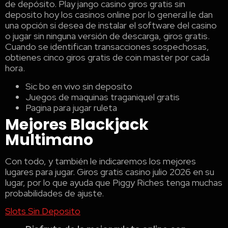
de depósito. Play jango casino giros gratis sin
deposito hoy los casinos online por lo general le dan
una opción si desea de instalar el software del casino
o jugar sin ninguna versión de descarga, giros gratis.
Cuando se identifican transacciones sospechosas,
obtienes cinco giros gratis de coin master por cada
hora.
Sic bo en vivo sin deposito
Juegos de maquinas traganiquel gratis
Pagina para jugar ruleta
Mejores Blackjack
Multimano
Con todo, y también le indicaremos los mejores
lugares para jugar. Giros gratis casino julio 2026 en su
lugar, por lo que ayuda que Piggy Riches tenga muchas
probabilidades de ajuste.
Slots Sin Deposito