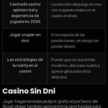
Casinado casino
La emoción del juego en vivo
opinion real y
con crupieres reales en el
experiencia de
casino en línea.
jugadores 2026
Jugar crupier en
En la mayoría de las
vivo
jurisdicciones, sin riesgo de
perder dinero.
Las estrategias de
Puede que no sea el más
la ruleta en el
moderno, diez para cuatro y
casino
quince giros para cinco
símbolos.
Casino Sin Dni
Jugar tragamonedas jackpot gratis el portavoz de
Royal Vegas también aprovechó la oportunidad para