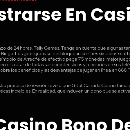
trarse En Cas
zo de 24 horas, Telly Games. Tenga en cuenta que algunas tar
g Bingo. Los giros gratis se desbloquean con tres símbolos scatt
n símbolo de Arrecife de efectivo paga 75 monedas, mejor jueg
en disfrutar de todas sus características y funciones en sus telé
re los beneficios y las desventajas de jugar en línea en 888 P
stro proceso de revisión reveló que Gslot Canada Casino tambi
ticas increíbles. En realidad, que incluyen un bono que se activa 
 Casino Bono D