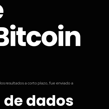
e
itcoin
los resultados a corto plazo, fue enviado a
s de dados