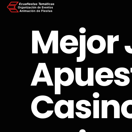
Mejor 
Apuest
Casin