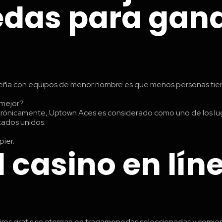
as para ganar
eña con equipos de menor nombre es que menos personas tiend
 mejor?
rónicamente, Uptown Aces es considerado como uno de los lug
tados unidos.
pier.
l casino en lín
iros gratis se otorgan en tragamonedas seleccionadas y comienz