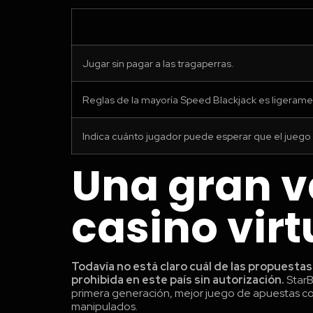
Jugar sin pagar a las tragaperras.
Reglas de la mayoría Speed Blackjack es ligerament
Indica cuánto jugador puede esperar que el jueg
Una gran v
casino virt
Todavía no está claro cuál de las propuestas
prohibida en este país sin autorización.
StarB
primera generación, mejor juego de apuestas c
manipulados.