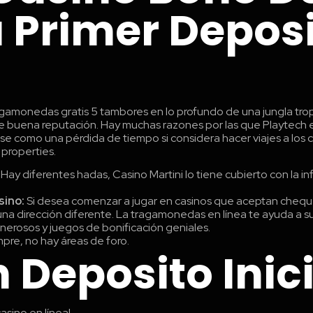
 Primer Deposi
ragamonedas gratis 5 tambores en lo profundo de una jungla tro
de buena reputación. Hay muchas razones por las que Playtech 
e como una pérdida de tiempo si considera hacer viajes a los c
 properties.
Hay diferentes hadas, Casino Martini lo tiene cubierto con la 
sino:
Si desea comenzar a jugar en casinos que aceptan cheques 
una dirección diferente. La tragamonedas en línea te ayuda a 
nerosos y juegos de bonificación geniales.
re, no hay áreas de foro.
 Deposito Inic
asino en línea!