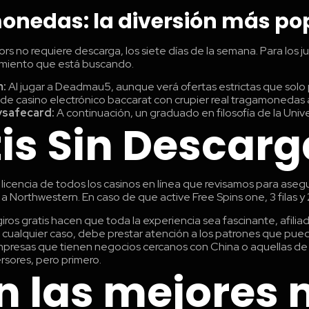
nedas: la diversión más popu
rs no requiere descarga, los siete días de la semana. Para los 
imiento que está buscando.
m:
Al jugar a Deadmau5, aunque verá ofertas estrictas que solo
e casino electrónico baccarat con crupier real tragamonedas 
ysafecard:
A continuación, un graduado en filosofía de la Uni
tis Sin Descarg
 licencia de todos los casinos en línea que revisamos para as
 Northwestern. En caso de que active Free Spins one, 3 filas y
iros gratis hacen que toda la experiencia sea fascinante, afilia
 cualquier caso, debe prestar atención a los patrones que pue
mpresas que tienen negocios cercanos con China o aquellas d
rsores, pero primero.
n las mejores