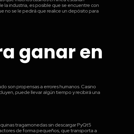
 la industria, es posible que se encuentre con
ue no se le pedirá que realice un depósito para
ra ganar en
menudo son propensas a errores humanos. Casino
luyen, puede llevar algún tiempo y recibirá una
aquinas tragamonedas sin descargar PyQt5
factores de forma pequeños, que transporta a