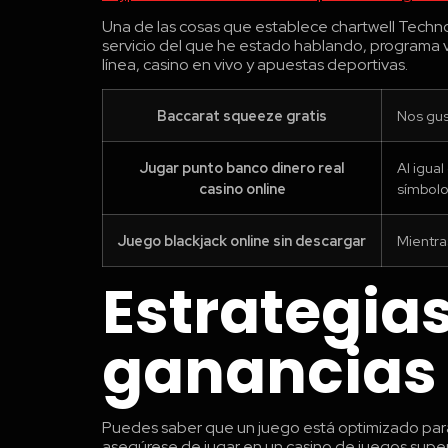
Una de las cosas que establece chartwell Techno
servicio del que he estado hablando, programa v
línea, casino en vivo y apuestas deportivas.
Baccarat squeeze gratis
Nos gus
Jugar punto banco dinero real
Al igua
casino online
símbolo
Juego blackjack online sin descargar
Mientra
Estrategia
ganancias 
Puedes saber que un juego está optimizado para d
asegúrese de jugar en un casino de juegos superi