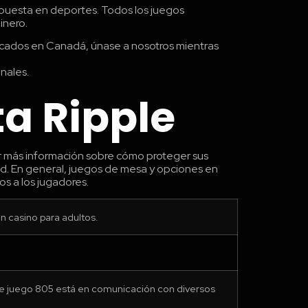
apuesta en deportes. Todos los juegos
inero.
ficados en Canadá, únase a nosotros mientras
nales.
a Ripple
ar más información sobre cómo proteger sus
ad. En general, juegos de mesa y opciones en
s a los jugadores.
n casino para adultos.
 de juego 805 está en comunicación con diversos