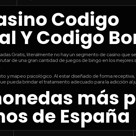
asino Codigo
l Y Codigo Bo
radas Gratis, literalmente no hay un segmento de casino que s
utar de una gran cantidad de juegos de bingo en los mejores s
.
o y mapeo psicológico. Al estar diseñado de forma receptiva,
ue pueda brindar el tratamiento adecuado para la adicción al 
monedas más p
inos de España