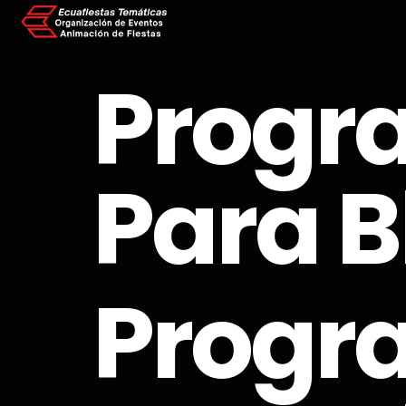
Progr
Para B
Progr