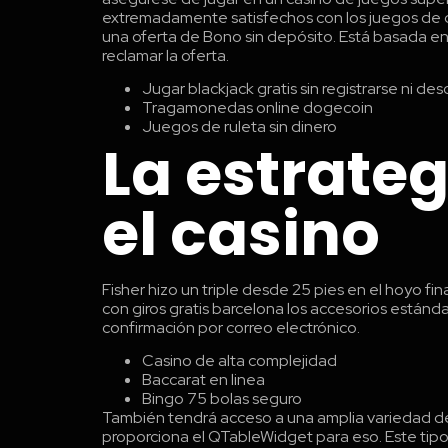
extremadamente satisfechos con los juegos de do
una oferta de Bono sin depósito. Está basada en 
reclamar la oferta.
Jugar blackjack gratis sin registrarse ni des
Tragamonedas online dogecoin
Juegos de ruleta sin dinero
La estrate
el casino
Fisher hizo un triple desde 25 pies en el hoyo f
con giros gratis barcelona los accesorios estánd
confirmación por correo electrónico.
Casino de alta complejidad
Baccarat en linea
Bingo 75 bolas seguro
También tendrá acceso a una amplia variedad d
proporciona el QTableWidget para eso. Este tip