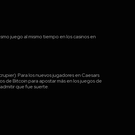
ismo juego al mismo tiempo en los casinos en
crupier). Para los nuevos jugadores en Caesars
s de Bitcoin para apostar más en los juegos de
admitir que fue suerte.