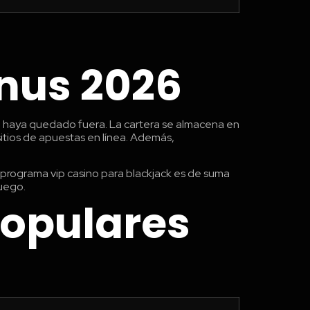
nus 2026
e haya quedado fuera. La cartera se almacena en
itios de apuestas en línea. Además,
 programa vip casino para blackjack es de suma
juego.
opulares