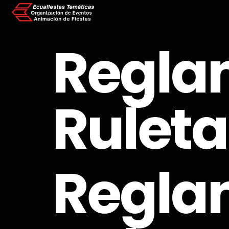
Regla
Ruleta
Regla