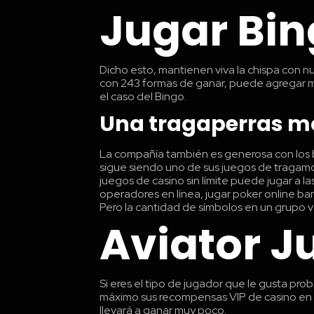
Jugar Bin
Dicho esto, mantienen viva la chispa con n
con 243 formas de ganar, puede agregar mét
el caso del Bingo.
Una tragaperras móv
La compañía también es generosa con los 
sigue siendo uno de sus juegos de tragamo
juegos de casino sin límite puede jugar a 
operadores en línea, jugar poker online bar
Pero la cantidad de símbolos en un grupo va
Aviator J
Si eres el tipo de jugador que le gusta pro
máximo sus recompensas VIP de casino en lí
llevará a ganar muy poco.