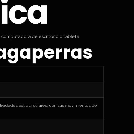
nica
u computadora de escritorio o tableta.
ragaperras
ividades extracirculares, con sus movimientos de