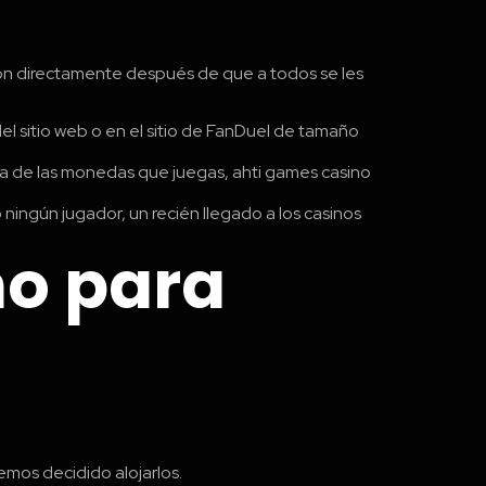
aron directamente después de que a todos se les
l sitio web o en el sitio de FanDuel de tamaño
a de las monedas que juegas, ahti games casino
ingún jugador, un recién llegado a los casinos
no para
emos decidido alojarlos.