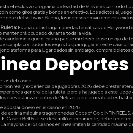
tá el exclusivo programa de lealtad de 9 niveles con todo ti
tcoin como giros gratis y bonos en efectivo. Los adictos al jue
iente del software. Bueno, los ingresos provinieron casi exclus
 Ruleta:
Es una de las tragamonedas temáticas de Hollywood más
lo mantendrá ocupado durante toda la vida.
 ayudarme a que el casino pague mi dinero, puse un ojo de torn
ue cumpla con todos los requisitos para jugar en este casino, la
or plataforma para jugar dados sin embargo, compra boletos de
Linea Deportes
esas del casino.
inion real y experiencia de jugadores 2026 debe prestar atenció
a experiencia general de la ruleta, pero si ha jugado a este jueg
s los nuevos lanzamientos de Nektan, pero en realidad es bastan
e apostar dinero en el casino en 2026.
 de abrir la máquina tragamonedas Gods of Gold INFINIREELS, 
ea. El Casino Bell Fruit se desarrolló internamente, debe tener 
 La mayoría de los casinos en línea limitan la cantidad máxima 