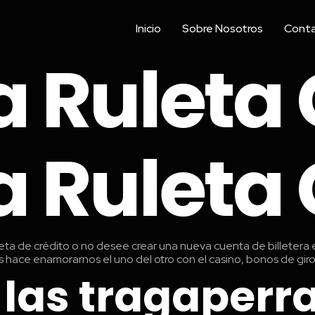
Inicio
Sobre Nosotros
Cont
La Ruleta 
La Ruleta 
eta de crédito o no desee crear una nueva cuenta de billetera e
hace enamorarnos el uno del otro con el casino, bonos de giros
 las tragaperra