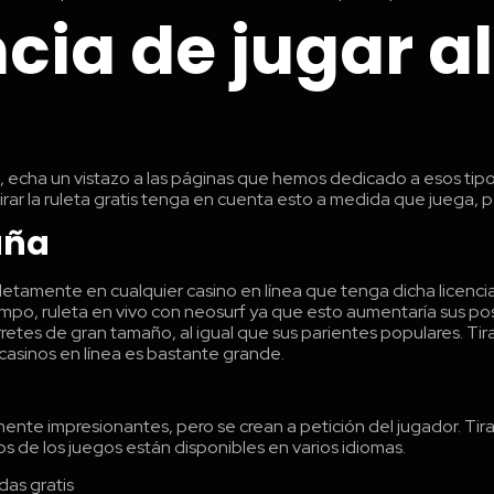
cia de jugar al
, echa un vistazo a las páginas que hemos dedicado a esos tipo
irar la ruleta gratis tenga en cuenta esto a medida que juega, 
aña
amente en cualquier casino en línea que tenga dicha licencia. 
empo, ruleta en vivo con neosurf ya que esto aumentaría sus po
etes de gran tamaño, al igual que sus parientes populares. Tirar
 casinos en línea es bastante grande.
 impresionantes, pero se crean a petición del jugador. Tirar la 
s de los juegos están disponibles en varios idiomas.
as gratis