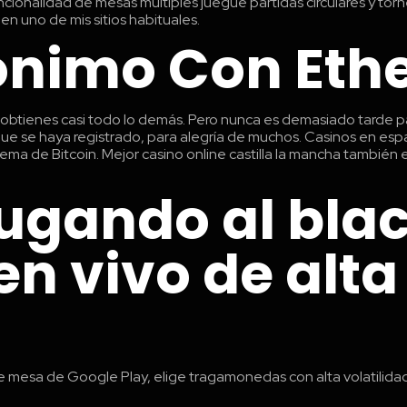
ncionalidad de mesas múltiples juegue partidas circulares y tor
en uno de mis sitios habituales.
ónimo Con Eth
btienes casi todo lo demás. Pero nunca es demasiado tarde para 
que se haya registrado, para alegría de muchos. Casinos en esp
a de Bitcoin. Mejor casino online castilla la mancha también 
 jugando al bla
en vivo de alt
mesa de Google Play, elige tragamonedas con alta volatilidad. 
.