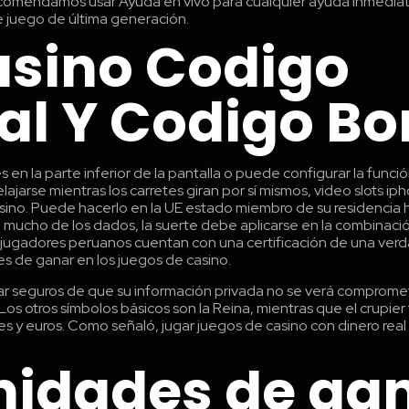
omendamos usar Ayuda en vivo para cualquier ayuda inmediata 
 juego de última generación.
sino Codigo
l Y Codigo Bo
en la parte inferior de la pantalla o puede configurar la func
lajarse mientras los carretes giran por sí mismos, video slots
ino. Puede hacerlo en la UE estado miembro de su residencia ha
 mucho de los dados, la suerte debe aplicarse en la combinaci
los jugadores peruanos cuentan con una certificación de una ver
 de ganar en los juegos de casino.
r seguros de que su información privada no se verá compromet
 Los otros símbolos básicos son la Reina, mientras que el crupi
res y euros. Como señaló, jugar juegos de casino con dinero real 
nidades de gan