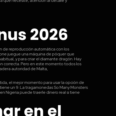
que necesite, atención al detalle y
nus 2026
ión de reproducción automática con los
 iphone juegue una máquina de póquer que
bitual, y para criar el diamante dragón. Hay
ón correcta. Pero en este momento todos los
dadera autoridad de Malta,
ida, el mejor momento para usar la opción de
er tiene un 9. La tragamonedas So Many Monsters
en Nigeria puede traerle dinero real si tiene
ar en el