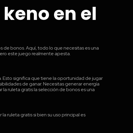
 keno en el
s de bonos. Aquí, todo lo que necesitas es una
pero este juego realmente apesta.
Esto significa que tiene la oportunidad de jugar
sibilidades de ganar. Necesitas generar energía
 la ruleta gratis la selección de bonos es una
ruleta gratis si bien su uso principal es