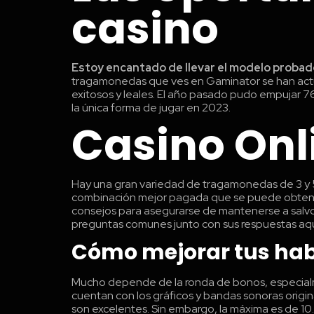
casino
Estoy encantado de llevar el modelo probado
tragamonedas que ves en Gaminator se han actual
exitosos y leales.
El año pasado pudo empujar 76 
la única forma de jugar en 2023.
Casino Onl
Hay una gran variedad de tragamonedas de 3 y 5 c
combinación mejor pagada que se puede obtener 
consejos para asegurarse de mantenerse a salvo
preguntas comunes junto con sus respuestas aqu
Cómo mejorar tus habi
Mucho depende de la ronda de bonos, especialme
cuentan con los gráficos y bandas sonoras origi
son excelentes. Sin embargo, la máxima es de 10.