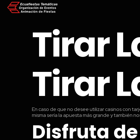
Tirar 
Tirar 
En caso de que no desee utilizar casinos con tarj
misma sería la apuesta más grande y también nos 
Disfruta de