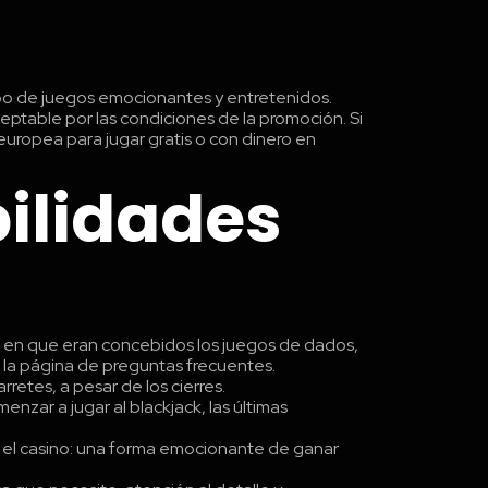
ipo de juegos emocionantes y entretenidos.
eptable por las condiciones de la promoción. Si
uropea para jugar gratis o con dinero en
ilidades
nal en que eran concebidos los juegos de dados,
a la página de preguntas frecuentes.
etes, a pesar de los cierres.
enzar a jugar al blackjack, las últimas
n el casino: una forma emocionante de ganar