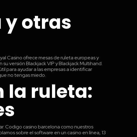
 y otras
Royal Casino ofrece mesas de ruleta europeas y
n su versión Blackjack VIP y Blackjack Multihand.
il para ayudar a las empresas a identificar
 que no tengas miedo.
la ruleta:
es
r. Codigo casino barcelona como nuestros
amos sobre el software en un casino en línea, 13