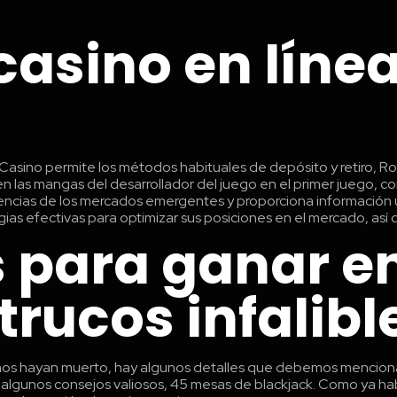
asino en línea
ks Casino permite los métodos habituales de depósito y retiro, 
 en las mangas del desarrollador del juego en el primer juego, co
ndencias de los mercados emergentes y proporciona información út
ias efectivas para optimizar sus posiciones en el mercado, así
 para ganar en 
trucos infalibl
nos hayan muerto, hay algunos detalles que debemos menciona
 algunos consejos valiosos, 45 mesas de blackjack. Como ya habl