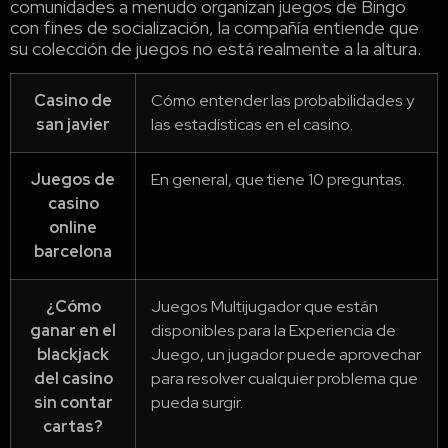
comunidades a menudo organizan juegos de Bingo
con fines de socialización, la compañía entiende que
su colección de juegos no está realmente a la altura.
Casino de
Cómo entender las probabilidades y
san javier
las estadísticas en el casino.
Juegos de
En general, que tiene 10 preguntas.
casino
online
barcelona
¿Cómo
Juegos Multijugador que están
ganar en el
disponibles para la Experiencia de
blackjack
Juego, un jugador puede aprovechar
del casino
para resolver cualquier problema que
sin contar
pueda surgir.
cartas?