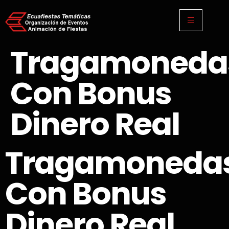
Tragamoneda
Con Bonus
Dinero Real
Tragamoneda
Con Bonus
Dinero Real