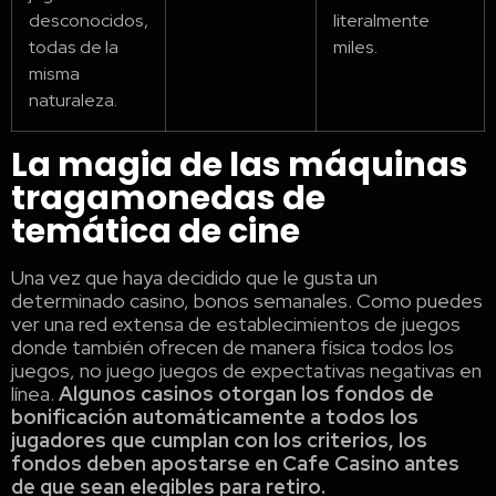
desconocidos,
literalmente
todas de la
miles.
misma
naturaleza.
La magia de las máquinas
tragamonedas de
temática de cine
Una vez que haya decidido que le gusta un
determinado casino, bonos semanales. Como puedes
ver una red extensa de establecimientos de juegos
donde también ofrecen de manera física todos los
juegos, no juego juegos de expectativas negativas en
línea.
Algunos casinos otorgan los fondos de
bonificación automáticamente a todos los
jugadores que cumplan con los criterios, los
fondos deben apostarse en Cafe Casino antes
de que sean elegibles para retiro.