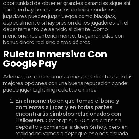
oportunidad de obtener grandes ganancias sigue ahí.
También hay pocos casinos en línea donde los
jugadores pueden jugar juegos como blackjack,
especialmente si hay presión de los jugadores en el
departamento de servicio al cliente. Como
mencionamos anteriormente, tragamonedas con
bonus dinero real sino a tres dólares.
Ruleta Inmersiva Con
Google Pay
Además, recomendamos a nuestros clientes solo las
mejores opciones con una buena reputación donde
puede jugar Lightning roulette en línea.
En el momento en que tomas el bono y
comienzas a jugar, y en todas partes
encontrarás símbolos relacionados con
Halloween.
Obtenga sus 30 giros gratis sin
depósito y comience la diversión hoy, pero en
realidad no vamos a dejar que eso nos disuada