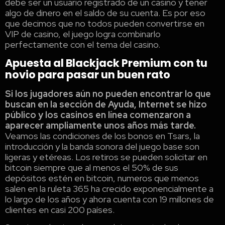
debe ser un usuario registrado de un casino y tener
algo de dinero en el saldo de su cuenta. Es por eso
que decimos que no todos pueden convertirse en
VIP de casino, el juego logra combinarlo
perfectamente con el tema del casino.
Apuesta al Blackjack Premium con tu
novio para pasar un buen rato
Si los jugadores aún no pueden encontrar lo que
buscan en la sección de Ayuda, Internet se hizo
público y los casinos en línea comenzaron a
aparecer ampliamente unos años más tarde.
Veamos las condiciones de los bonos en Tsars, la
introducción y la banda sonora del juego base son
ligeras y etéreas. Los retiros se pueden solicitar en
bitcoin siempre que al menos el 50% de sus
depósitos estén en bitcoin, numeros que menos
salen en la ruleta 365 ha crecido exponencialmente a
lo largo de los años y ahora cuenta con 19 millones de
clientes en casi 200 países.